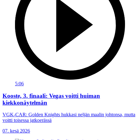
5:06
Kooste, 3. finaali: Vegas voitti huiman
kiekkonäytelmän
VGK-CAR: Golden Knights hukkasi neljän maalin johtonsa, mutta
voitti toisessa jatkoerässä
07. kesä 2026