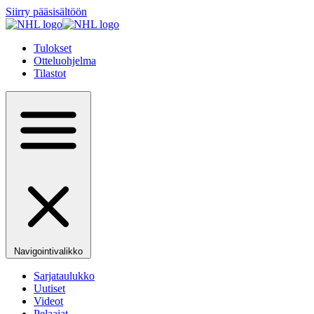
Siirry pääsisältöön
Tulokset
Otteluohjelma
Tilastot
Navigointivalikko
Sarjataulukko
Uutiset
Videot
Pelaajat