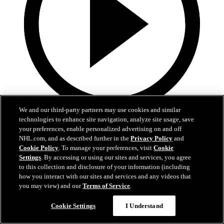
We and our third-party partners may use cookies and similar
5:00
technologies to enhance site navigation, analyze site usage, save
your preferences, enable personalized advertising on and off
Kooste: COL-MIN 4-3 je.
NHL.com, and as described further in the
Privacy Policy
and
Cookie Policy
. To manage your preferences, visit
Cookie
Kooste Avalanchen ja Wildin viidennestä playoff-ottelusta
Settings
. By accessing or using our sites and services, you agree
to this collection and disclosure of your information (including
14. touko 2026
how you interact with our sites and services and any videos that
you may view) and our
Terms of Service
.
Cookie Settings
I Understand