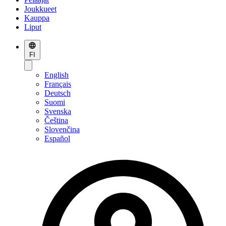
Joukkueet
Kauppa
Liput
FI
English
Français
Deutsch
Suomi
Svenska
Čeština
Slovenčina
Español