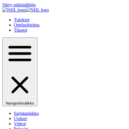
Siirry pääsisältöön
Tulokset
Otteluohjelma
Tilastot
Navigointivalikko
Sarjataulukko
Uutiset
Videot
Pelaajat