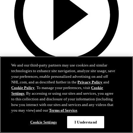
We and our third-party partners may use cookies and similar
5:00
technologies to enhance site navigation, analyze site usage, save
your preferences, enable personalized advertising on and off
Kooste: COL-MIN 4-3 je.
NHL.com, and as described further in the
Privacy Policy
and
Cookie Policy
. To manage your preferences, visit
Cookie
Kooste Avalanchen ja Wildin viidennestä playoff-ottelusta
Settings
. By accessing or using our sites and services, you agree
to this collection and disclosure of your information (including
14. touko 2026
how you interact with our sites and services and any videos that
you may view) and our
Terms of Service
.
Cookie Settings
I Understand