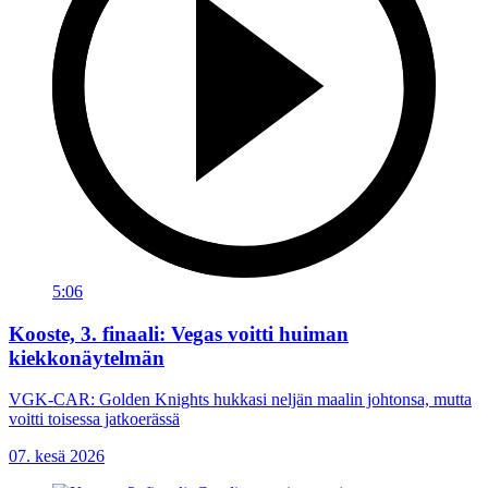
5:06
Kooste, 3. finaali: Vegas voitti huiman
kiekkonäytelmän
VGK-CAR: Golden Knights hukkasi neljän maalin johtonsa, mutta
voitti toisessa jatkoerässä
07. kesä 2026