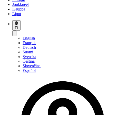
Joukkueet
Kauppa
Liput
FI
English
Français
Deutsch
Suomi
Svenska
Čeština
Slovenčina
Español