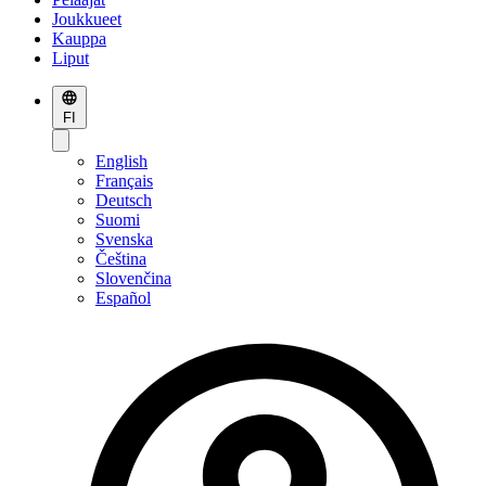
Joukkueet
Kauppa
Liput
FI
English
Français
Deutsch
Suomi
Svenska
Čeština
Slovenčina
Español