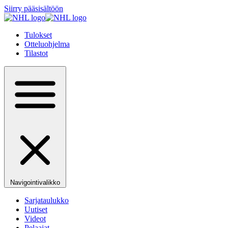
Siirry pääsisältöön
Tulokset
Otteluohjelma
Tilastot
Navigointivalikko
Sarjataulukko
Uutiset
Videot
Pelaajat