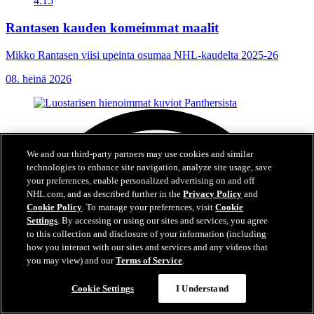
4:15
Rantasen kauden komeimmat maalit
Mikko Rantasen viisi upeinta osumaa NHL-kaudelta 2025-26
08. heinä 2026
We and our third-party partners may use cookies and similar
technologies to enhance site navigation, analyze site usage, save
your preferences, enable personalized advertising on and off
NHL.com, and as described further in the
Privacy Policy
and
Cookie Policy
. To manage your preferences, visit
Cookie
Settings
. By accessing or using our sites and services, you agree
to this collection and disclosure of your information (including
how you interact with our sites and services and any videos that
you may view) and our
Terms of Service
.
Cookie Settings
I Understand