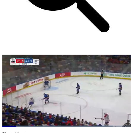
Loaded
:
86.17%