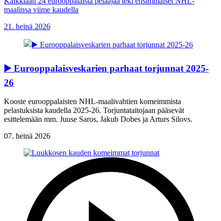
Kaikkiaan 24 eurooppalaista pelaajaa teki ensimmäiset NHL-
maalinsa viime kaudella
21. heinä 2026
▶️ Eurooppalaisveskarien parhaat torjunnat 2025-
26
Kooste eurooppalaisten NHL-maalivahtien komeimmista
pelastuksista kaudella 2025-26. Torjuntataitojaan pääsevät
esittelemään mm. Juuse Saros, Jakub Dobes ja Arturs Silovs.
07. heinä 2026