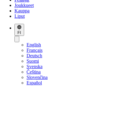
Joukkueet
Kauppa
Liput
FI
English
Français
Deutsch
Suomi
Svenska
Čeština
Slovenčina
Español