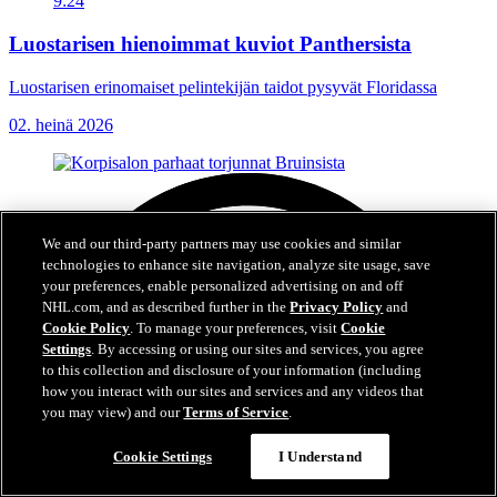
9:24
Luostarisen hienoimmat kuviot Panthersista
Luostarisen erinomaiset pelintekijän taidot pysyvät Floridassa
02. heinä 2026
We and our third-party partners may use cookies and similar
technologies to enhance site navigation, analyze site usage, save
your preferences, enable personalized advertising on and off
NHL.com, and as described further in the
Privacy Policy
and
Cookie Policy
. To manage your preferences, visit
Cookie
Settings
. By accessing or using our sites and services, you agree
to this collection and disclosure of your information (including
how you interact with our sites and services and any videos that
you may view) and our
Terms of Service
.
Cookie Settings
I Understand