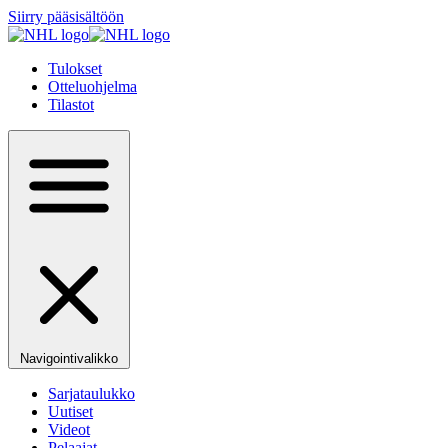
Siirry pääsisältöön
Tulokset
Otteluohjelma
Tilastot
Navigointivalikko
Sarjataulukko
Uutiset
Videot
Pelaajat