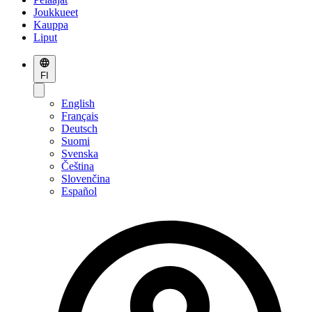
Joukkueet
Kauppa
Liput
FI
English
Français
Deutsch
Suomi
Svenska
Čeština
Slovenčina
Español