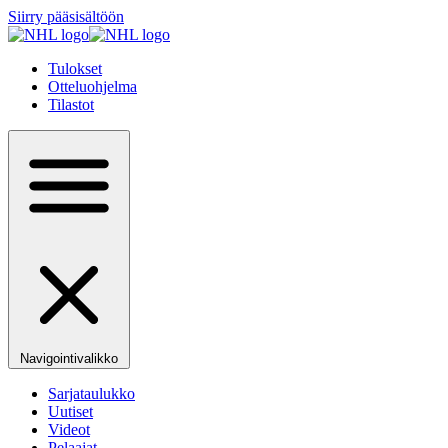
Siirry pääsisältöön
Tulokset
Otteluohjelma
Tilastot
Navigointivalikko
Sarjataulukko
Uutiset
Videot
Pelaajat