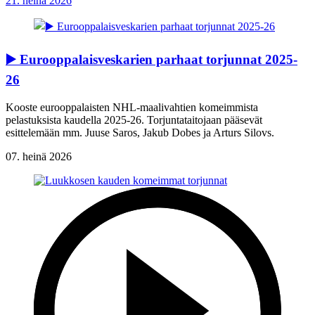
21. heinä 2026
▶️ Eurooppalaisveskarien parhaat torjunnat 2025-
26
Kooste eurooppalaisten NHL-maalivahtien komeimmista
pelastuksista kaudella 2025-26. Torjuntataitojaan pääsevät
esittelemään mm. Juuse Saros, Jakub Dobes ja Arturs Silovs.
07. heinä 2026