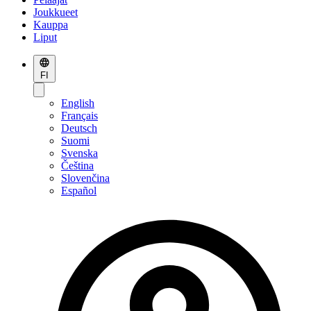
Joukkueet
Kauppa
Liput
FI
English
Français
Deutsch
Suomi
Svenska
Čeština
Slovenčina
Español