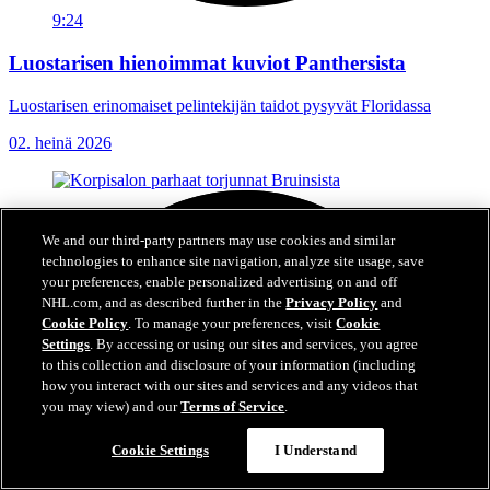
9:24
Luostarisen hienoimmat kuviot Panthersista
Luostarisen erinomaiset pelintekijän taidot pysyvät Floridassa
02. heinä 2026
We and our third-party partners may use cookies and similar
technologies to enhance site navigation, analyze site usage, save
your preferences, enable personalized advertising on and off
NHL.com, and as described further in the
Privacy Policy
and
Cookie Policy
. To manage your preferences, visit
Cookie
Settings
. By accessing or using our sites and services, you agree
to this collection and disclosure of your information (including
how you interact with our sites and services and any videos that
you may view) and our
Terms of Service
.
Cookie Settings
I Understand