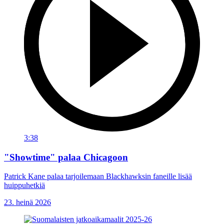
3:38
"Showtime" palaa Chicagoon
Patrick Kane palaa tarjoilemaan Blackhawksin faneille lisää
huippuhetkiä
23. heinä 2026