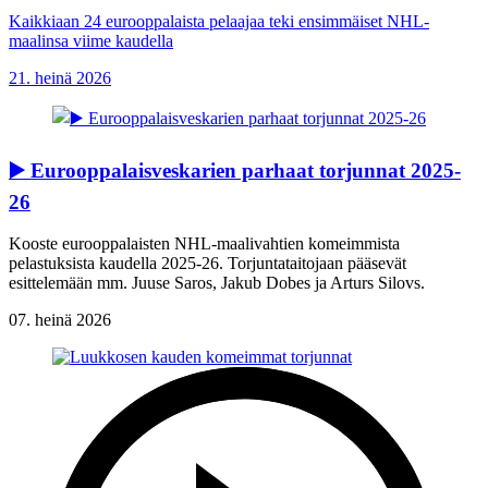
Kaikkiaan 24 eurooppalaista pelaajaa teki ensimmäiset NHL-
maalinsa viime kaudella
21. heinä 2026
▶️ Eurooppalaisveskarien parhaat torjunnat 2025-
26
Kooste eurooppalaisten NHL-maalivahtien komeimmista
pelastuksista kaudella 2025-26. Torjuntataitojaan pääsevät
esittelemään mm. Juuse Saros, Jakub Dobes ja Arturs Silovs.
07. heinä 2026