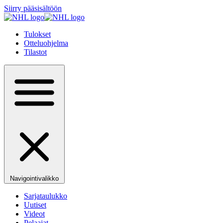
Siirry pääsisältöön
Tulokset
Otteluohjelma
Tilastot
Navigointivalikko
Sarjataulukko
Uutiset
Videot
Pelaajat