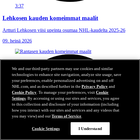
3:37
Lehkosen kauden komeimmat maalit
Artturi Lehkosen viisi upeinta osumaa NHL-kaudelta 2025-26
09. heinä 2026
We and our third-party partners may use cookies and similar
technologies to enhance site navigation, analyze site usage, save
your preferences, enable personalized advertising on and off
NHL.com, and as described further in the
Privacy Policy
and
Cookie Policy
. To manage your preferences, visit
Cookie
Settings
. By accessing or using our sites and services, you agree
to this collection and disclosure of your information (including
how you interact with our sites and services and any videos that
you may view) and our
Terms of Service
.
Cookie Settings
I Understand