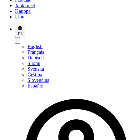
Joukkueet
Kauppa
Liput
FI
English
Français
Deutsch
Suomi
Svenska
Čeština
Slovenčina
Español