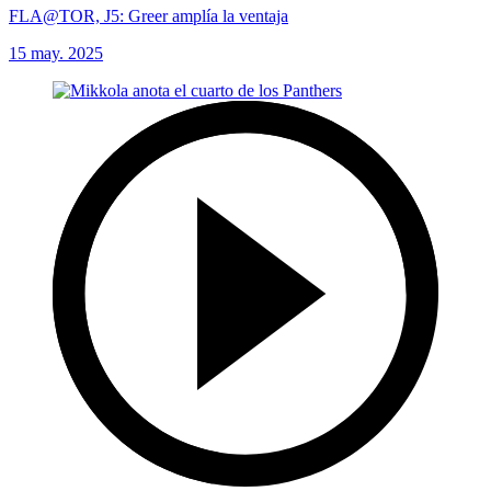
FLA@TOR, J5: Greer amplía la ventaja
15 may. 2025