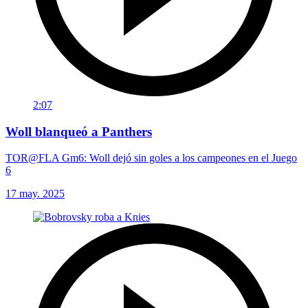
2:07
Woll blanqueó a Panthers
TOR@FLA Gm6: Woll dejó sin goles a los campeones en el Juego
6
17 may. 2025