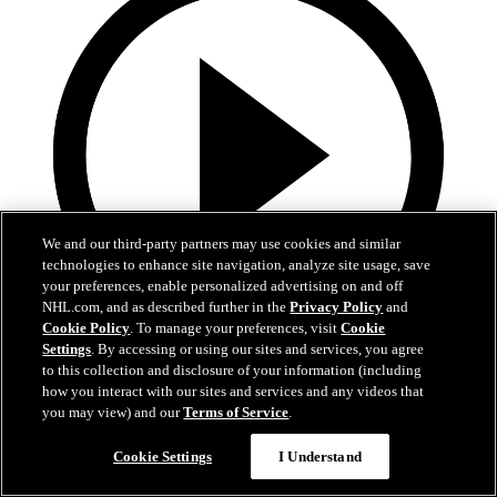
We and our third-party partners may use cookies and similar
technologies to enhance site navigation, analyze site usage, save
your preferences, enable personalized advertising on and off
NHL.com, and as described further in the
Privacy Policy
and
Cookie Policy
. To manage your preferences, visit
Cookie
Settings
. By accessing or using our sites and services, you agree
5:12
to this collection and disclosure of your information (including
how you interact with our sites and services and any videos that
TOR en FLA | Resumen | J3
you may view) and our
Terms of Service
.
Maple Leafs en Panthers | Resumen| Ronda 2, Juego 3
Cookie Settings
I Understand
10 may. 2025