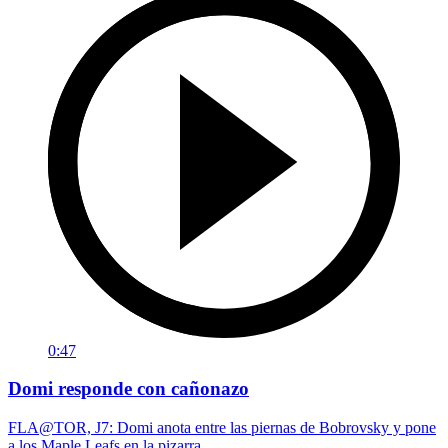
0:47
Domi responde con cañonazo
FLA@TOR, J7: Domi anota entre las piernas de Bobrovsky y pone
a los Maple Leafs en la pizarra