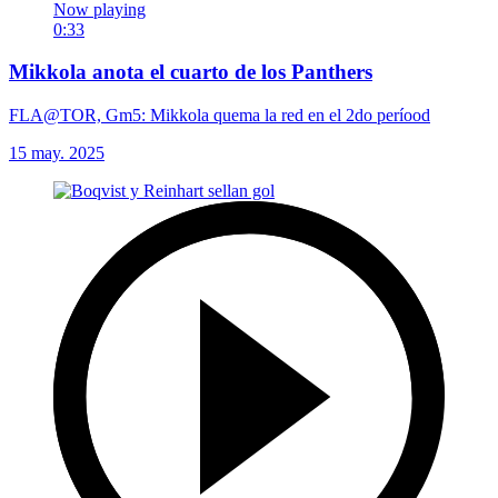
Now playing
0:33
Mikkola anota el cuarto de los Panthers
FLA@TOR, Gm5: Mikkola quema la red en el 2do períood
15 may. 2025