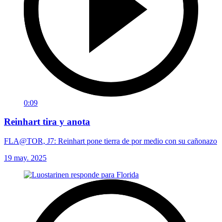
0:09
Reinhart tira y anota
FLA@TOR, J7: Reinhart pone tierra de por medio con su cañonazo
19 may. 2025