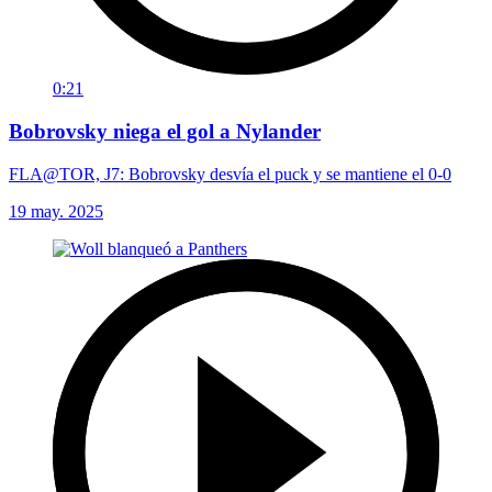
0:21
Bobrovsky niega el gol a Nylander
FLA@TOR, J7: Bobrovsky desvía el puck y se mantiene el 0-0
19 may. 2025