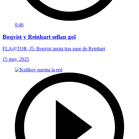
0:46
Boqvist y Reinhart sellan gol
FLA@TOR, J5: Boqvist anota tras pase de Reinhart
15 may. 2025