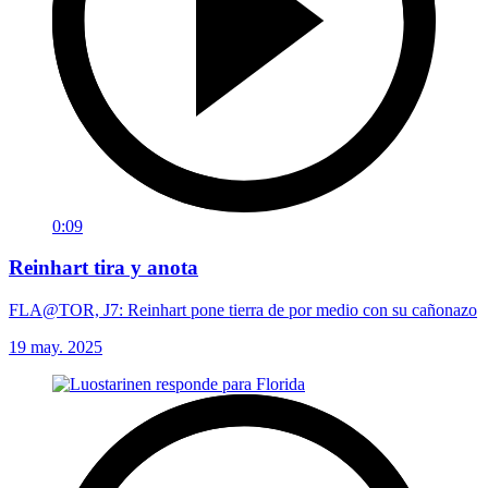
0:09
Reinhart tira y anota
FLA@TOR, J7: Reinhart pone tierra de por medio con su cañonazo
19 may. 2025