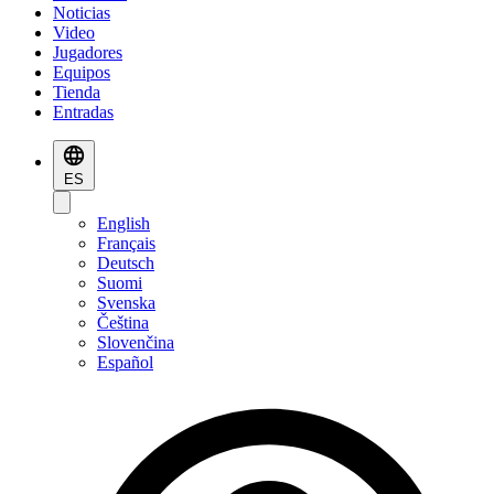
Noticias
Video
Jugadores
Equipos
Tienda
Entradas
ES
English
Français
Deutsch
Suomi
Svenska
Čeština
Slovenčina
Español