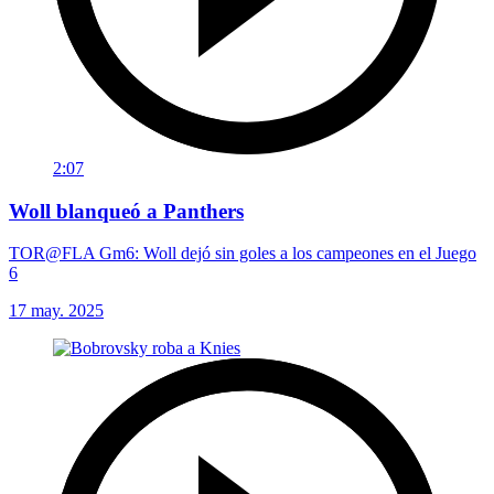
2:07
Woll blanqueó a Panthers
TOR@FLA Gm6: Woll dejó sin goles a los campeones en el Juego
6
17 may. 2025