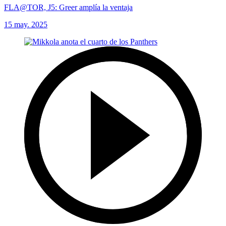
FLA@TOR, J5: Greer amplía la ventaja
15 may. 2025