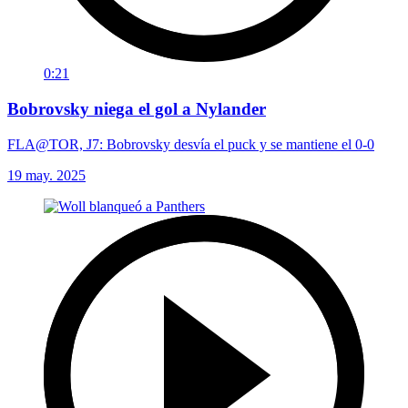
0:21
Bobrovsky niega el gol a Nylander
FLA@TOR, J7: Bobrovsky desvía el puck y se mantiene el 0-0
19 may. 2025