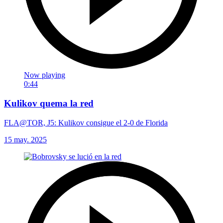
Now playing
0:44
Kulikov quema la red
FLA@TOR, J5: Kulikov consigue el 2-0 de Florida
15 may. 2025