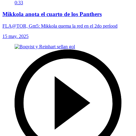
0:33
Mikkola anota el cuarto de los Panthers
FLA@TOR, Gm5: Mikkola quema la red en el 2do períood
15 may. 2025