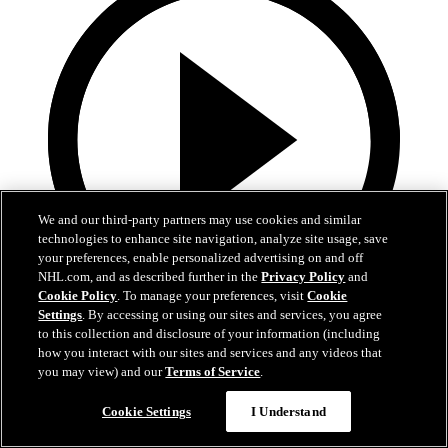
We and our third-party partners may use cookies and similar
technologies to enhance site navigation, analyze site usage, save
your preferences, enable personalized advertising on and off
NHL.com, and as described further in the
Privacy Policy
and
Cookie Policy
. To manage your preferences, visit
Cookie
Settings
. By accessing or using our sites and services, you agree
5:12
to this collection and disclosure of your information (including
how you interact with our sites and services and any videos that
TOR en FLA | Resumen | J3
you may view) and our
Terms of Service
.
Maple Leafs en Panthers | Resumen| Ronda 2, Juego 3
Cookie Settings
I Understand
10 may. 2025