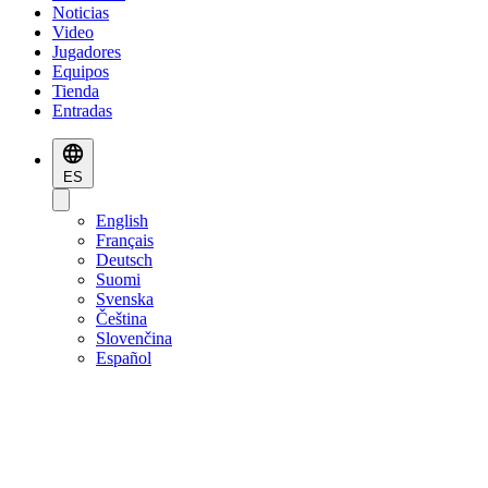
Noticias
Video
Jugadores
Equipos
Tienda
Entradas
ES
English
Français
Deutsch
Suomi
Svenska
Čeština
Slovenčina
Español