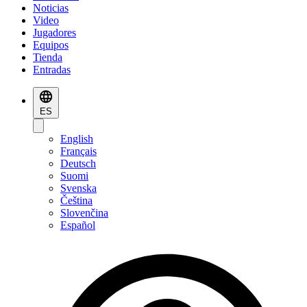
Noticias
Video
Jugadores
Equipos
Tienda
Entradas
ES
English
Français
Deutsch
Suomi
Svenska
Čeština
Slovenčina
Español