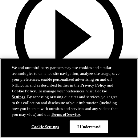
We and our third-party partners may use cookies and similar
technologies to enhance site navigation, analyze site usage, save
your preferences, enable personalized advertising on and off
NHL.com, and as described further in the
Privacy Policy
and
Cookie Policy
. To manage your preferences, visit
Cookie
1:14
Settings
. By accessing or using our sites and services, you agree
to this collection and disclosure of your information (including
Wallstedt, Wild rumbo a la Segunda Ronda
how you interact with our sites and services and any videos that
you may view) and our
Terms of Service
.
Minnesota eliminó a Dallas luego de seis grandes juegos
Cookie Settings
I Understand
01 may. 2026