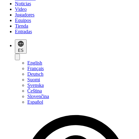
Noticias
Video
Jugadores
Equipos
Tienda
Entradas
ES
English
Français
Deutsch
Suomi
Svenska
Čeština
Slovenčina
Español