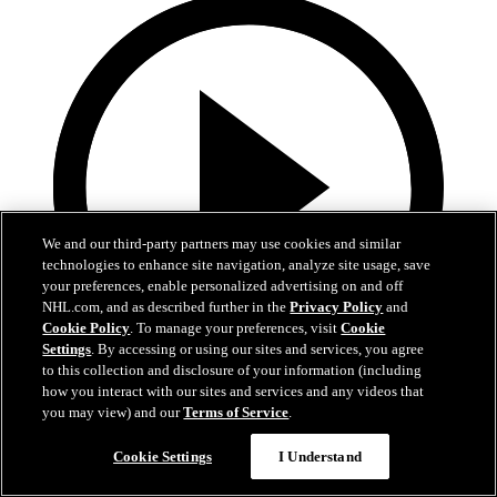
We and our third-party partners may use cookies and similar
technologies to enhance site navigation, analyze site usage, save
your preferences, enable personalized advertising on and off
NHL.com, and as described further in the
Privacy Policy
and
Cookie Policy
. To manage your preferences, visit
Cookie
Settings
. By accessing or using our sites and services, you agree
to this collection and disclosure of your information (including
how you interact with our sites and services and any videos that
10:17
you may view) and our
Terms of Service
.
La Final de la Stanley Cup alrededor del mundo
Cookie Settings
I Understand
Reviva los mejores momentos de la Final en 21 transmisiones y 14