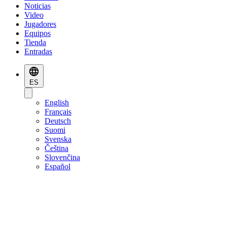
Noticias
Video
Jugadores
Equipos
Tienda
Entradas
ES
English
Français
Deutsch
Suomi
Svenska
Čeština
Slovenčina
Español