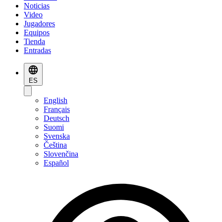
Noticias
Video
Jugadores
Equipos
Tienda
Entradas
ES
English
Français
Deutsch
Suomi
Svenska
Čeština
Slovenčina
Español