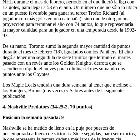
NHL durante el mes de febrero, período en el que lideró la liga con
13 goles, para llegar a 53 en el año. Un número que no sólo lo ubica
en un puesto favorable para ganar su tercer Trofeo Richard (al
jugador con más goles en una campaña), sino que le otorgan una
proyección para terminar el año con 74 tantos, lo que representaría
la mayor cantidad para un jugador en una temporada desde la 1992-
93.
De su mano, Toronto sumó la segunda mayor cantidad de puntos
durante el mes de febrero (18), igualados con los Panthers. El club
llegó a tener una seguidilla de siete triunfos que terminó el martes
pasado con un revés ante los Golden Knights, derrota que se
sacudieron rápido el jueves para culminar el mes sumando dos
puntos ante los Coyotes.
Los Maple Leafs tendrán una dura semana, al tener que medirse a
los Rangers, Bruins (dos veces) y Sabres antes de la siguiente
publicación.
4. Nashville Predators (34-25-2, 70 puntos)
Posición la semana pasada: 9
Nashville se ha metido de lleno en la puja por puestos de
postemporada a fuerza de victorias. Siete seguidas, para ser exactos,
la que representa la tercera cadena más larga de la franquicia.