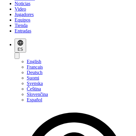
Noticias
Video
Jugadores
Equipos
Tienda
Entradas
ES
English
Français
Deutsch
Suomi
Svenska
Čeština
Slovenčina
Español