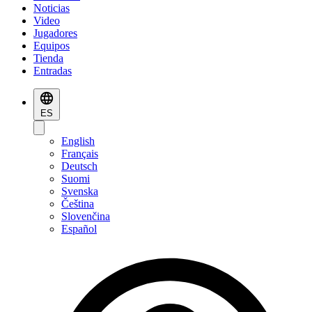
Noticias
Video
Jugadores
Equipos
Tienda
Entradas
ES
English
Français
Deutsch
Suomi
Svenska
Čeština
Slovenčina
Español