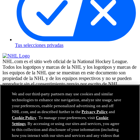
Tus selecciones privadas
NHL.com es el sitio web oficial de la National Hockey League.
Todos los logotipos y marcas de la NHL y los logotipos y marcas de
los equipos de la NHL que se muestran en este documento son
propiedad de la NHL y de los equipos respectivos y no se pueden
reproducir sin el consentimiento previo por escrito de NHL
Enterprises, L.P. NHL 2026. Todos los derechos reservados. Todas
We and our third-party partners may use cookies and similar
las camisetas de los equipos de la NHL, personalizadas con los
technologies to enhance site navigation, analyze site usage, save
nombres y números de los jugadores, tienen licencia oficial de la
your preferences, enable personalized advertising on and off
NHL y la NHLPA. La marca denominativa Zamboni y la
configuración de la máquina reparadora de hielo Zamboni son
NHL.com, and as described further in the
Privacy Policy
and
marcas comerciales registradas de Frank J. Zamboni & Co., Inc. (c)
Cookie Policy
. To manage your preferences, visit
Cookie
Frank J. Zamboni & Co., Inc. 2026. Todos los derechos reservados.
Settings
. By accessing or using our sites and services, you agree
Cualquier otra marca comercial o copyright de terceros, es
to this collection and disclosure of your information (including
propiedad de sus respectivos dueños. Reservados todos los
how you interact with our sites and services and any videos that