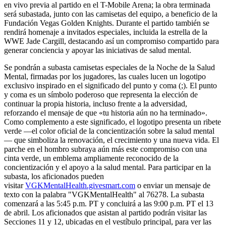
en vivo previa al partido en el T-Mobile Arena; la obra terminada
será subastada, junto con las camisetas del equipo, a beneficio de la
Fundación Vegas Golden Knights. Durante el partido también se
rendirá homenaje a invitados especiales, incluida la estrella de la
WWE Jade Cargill, destacando así un compromiso compartido para
generar conciencia y apoyar las iniciativas de salud mental.
Se pondrán a subasta camisetas especiales de la Noche de la Salud
Mental, firmadas por los jugadores, las cuales lucen un logotipo
exclusivo inspirado en el significado del punto y coma (;). El punto
y coma es un símbolo poderoso que representa la elección de
continuar la propia historia, incluso frente a la adversidad,
reforzando el mensaje de que «tu historia aún no ha terminado».
Como complemento a este significado, el logotipo presenta un ribete
verde —el color oficial de la concientización sobre la salud mental
— que simboliza la renovación, el crecimiento y una nueva vida. El
parche en el hombro subraya aún más este compromiso con una
cinta verde, un emblema ampliamente reconocido de la
concientización y el apoyo a la salud mental. Para participar en la
subasta, los aficionados pueden
visitar
VGKMentalHealth.givesmart.com
o enviar un mensaje de
texto con la palabra "VGKMentalHealth" al 76278. La subasta
comenzará a las 5:45 p.m. PT y concluirá a las 9:00 p.m. PT el 13
de abril. Los aficionados que asistan al partido podrán visitar las
Secciones 11 y 12, ubicadas en el vestíbulo principal, para ver las