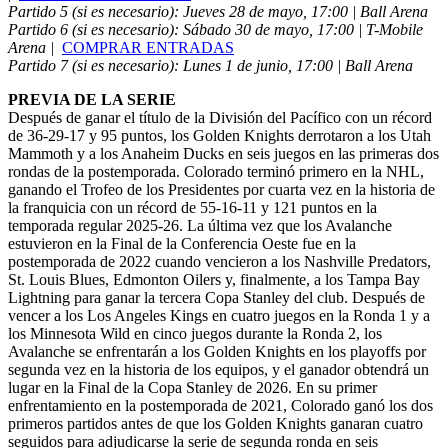
Partido 5 (si es necesario): Jueves 28 de mayo, 17:00 | Ball Arena
Partido 6 (si es necesario): Sábado 30 de mayo, 17:00 | T-Mobile
Arena |
COMPRAR ENTRADAS
Partido 7 (si es necesario): Lunes 1 de junio, 17:00 | Ball Arena
PREVIA DE LA SERIE
Después de ganar el título de la División del Pacífico con un récord
de 36-29-17 y 95 puntos, los Golden Knights derrotaron a los Utah
Mammoth y a los Anaheim Ducks en seis juegos en las primeras dos
rondas de la postemporada. Colorado terminó primero en la NHL,
ganando el Trofeo de los Presidentes por cuarta vez en la historia de
la franquicia con un récord de 55-16-11 y 121 puntos en la
temporada regular 2025-26. La última vez que los Avalanche
estuvieron en la Final de la Conferencia Oeste fue en la
postemporada de 2022 cuando vencieron a los Nashville Predators,
St. Louis Blues, Edmonton Oilers y, finalmente, a los Tampa Bay
Lightning para ganar la tercera Copa Stanley del club. Después de
vencer a los Los Angeles Kings en cuatro juegos en la Ronda 1 y a
los Minnesota Wild en cinco juegos durante la Ronda 2, los
Avalanche se enfrentarán a los Golden Knights en los playoffs por
segunda vez en la historia de los equipos, y el ganador obtendrá un
lugar en la Final de la Copa Stanley de 2026. En su primer
enfrentamiento en la postemporada de 2021, Colorado ganó los dos
primeros partidos antes de que los Golden Knights ganaran cuatro
seguidos para adjudicarse la serie de segunda ronda en seis