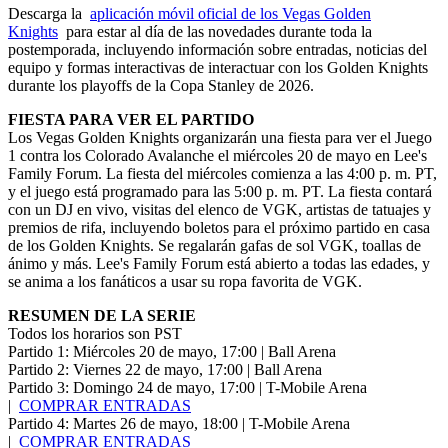
Descarga la
aplicación móvil oficial de los Vegas Golden
Knights
para estar al día de las novedades durante toda la
postemporada, incluyendo información sobre entradas, noticias del
equipo y formas interactivas de interactuar con los Golden Knights
durante los playoffs de la Copa Stanley de 2026.
FIESTA PARA VER EL PARTIDO
Los Vegas Golden Knights organizarán una fiesta para ver el Juego
1 contra los Colorado Avalanche el miércoles 20 de mayo en Lee's
Family Forum. La fiesta del miércoles comienza a las 4:00 p. m. PT,
y el juego está programado para las 5:00 p. m. PT. La fiesta contará
con un DJ en vivo, visitas del elenco de VGK, artistas de tatuajes y
premios de rifa, incluyendo boletos para el próximo partido en casa
de los Golden Knights. Se regalarán gafas de sol VGK, toallas de
ánimo y más. Lee's Family Forum está abierto a todas las edades, y
se anima a los fanáticos a usar su ropa favorita de VGK.
RESUMEN DE LA SERIE
Todos los horarios son PST
Partido 1: Miércoles 20 de mayo, 17:00 | Ball Arena
Partido 2: Viernes 22 de mayo, 17:00 | Ball Arena
Partido 3: Domingo 24 de mayo, 17:00 | T-Mobile Arena
|
COMPRAR ENTRADAS
Partido 4: Martes 26 de mayo, 18:00 | T-Mobile Arena
|
COMPRAR ENTRADAS