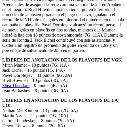
Arena antes de asegurar la serie con una victoria de 5-1 en Anaheim
en el Juego 6. Brett Howden anotó su tercer gol en inferioridad
numérica de la postemporada en el juego decisivo, igualando el
récord de la NHL de más goles en inferioridad numérica en una sola
campaña de playoffs. Pavel Dorofeyev alcanzó un récord personal
de nueve goles en playoffs en dos rondas, mientras que Marner
lideró la liga con 18 puntos de postemporada (7G, 11A). Durante la
serie de Ronda 2, Jack Eichel contribuyó con seis asistencias, y
Carter Hart registró un promedio de goles en contra de 1.99 y un
porcentaje de salvamento de .935 en el portero.
LÍDERES DE ANOTACIÓN DE LOS PLAYOFFS DE VGK
​​Mitch Marner – 18 puntos (7G, 11A)
Jack Eichel – 15 puntos (1G, 14A)
Pavel Dorofeyev – 11 puntos (9G, 2A)
Brett Howden – 10 puntos (8G, 2A)
Shea Theodore
– 9 puntos (4G, 5A)
Ivan Barbashev – 9 puntos (3G, 6A)
LÍDERES EN ANOTACIÓN DE LOS PLAYOFFS DE LA
COL
Nathan MacKinnon – 13 puntos (7G, 6A)
Martin Necas – 11 puntos (1G, 10A)
Gabriel Landeskog – 8 puntos (3G, 5A)
Devon Toews – 8 puntos (2G, 6A)