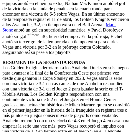
equipos anotó en el tiempo extra, Nathan MacKinnon anotó el gol
de la victoria en la tanda de penaltis en la cuarta ronda para
encontrar una victoria de 6-5 sobre Vegas. En su último encuentro
de la temporada regular el 11 de abril, los Golden Knights vencieron
a los Avalanche, 3-2, en tiempo extra en el Ball Arena.
Mark
Stone
anotó un gol en superioridad numérica, y Pavel Dorofeyev
número
anotó su gol
36, líder del equipo . En la prórroga, Eichel
anotó su tercer gol de la temporada en tiempo extra para darle a
Vegas una victoria por 3-2 en la prórroga contra Colorado,
asegurando así su pase a los playoffs.
RESUMEN DE LA SEGUNDA RONDA
Los Golden Knights derrotaron a los Anaheim Ducks en seis juegos
para avanzar a la final de la Conferencia Oeste por primera vez
desde que ganaron la Copa Stanley en 2023. Vegas abrió la serie
con una victoria de 3-1 en casa antes de que Anaheim respondiera
con una victoria de 3-1 en el Juego 2 para igualar la serie en el T-
Mobile Arena. Los Golden Knights respondieron con una
contundente victoria de 6-2 en el Juego 3 en el Honda Center
gracias a una actuación histórica de Mitch Marner, quien se convirtió
en el primer jugador en la historia de la franquicia en registrar tres o
más puntos en juegos consecutivos de playoffs como visitante.
Anaheim remontó con una victoria de 4-3 en el Juego 4 en casa para
empatar la serie una vez más, pero Vegas recuperó el impulso con
una victoria de 3-2 en tiempo extra en el Juego 5 en el T-Mobile