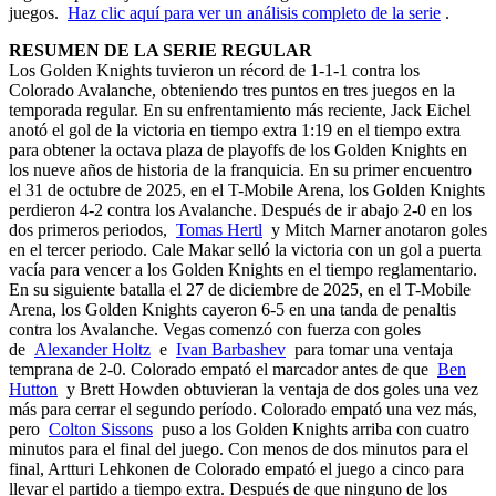
juegos.
Haz clic aquí para ver un análisis completo de la serie
.
RESUMEN DE LA SERIE REGULAR
Los Golden Knights tuvieron un récord de 1-1-1 contra los
Colorado Avalanche, obteniendo tres puntos en tres juegos en la
temporada regular. En su enfrentamiento más reciente, Jack Eichel
anotó el gol de la victoria en tiempo extra 1:19 en el tiempo extra
para obtener la octava plaza de playoffs de los Golden Knights en
los nueve años de historia de la franquicia. En su primer encuentro
el 31 de octubre de 2025, en el T-Mobile Arena, los Golden Knights
perdieron 4-2 contra los Avalanche. Después de ir abajo 2-0 en los
dos primeros periodos,
Tomas Hertl
y Mitch Marner anotaron goles
en el tercer periodo. Cale Makar selló la victoria con un gol a puerta
vacía para vencer a los Golden Knights en el tiempo reglamentario.
En su siguiente batalla el 27 de diciembre de 2025, en el T-Mobile
Arena, los Golden Knights cayeron 6-5 en una tanda de penaltis
contra los Avalanche. Vegas comenzó con fuerza con goles
de
Alexander Holtz
e
Ivan Barbashev
para tomar una ventaja
temprana de 2-0. Colorado empató el marcador antes de que
Ben
Hutton
y Brett Howden obtuvieran la ventaja de dos goles una vez
más para cerrar el segundo período. Colorado empató una vez más,
pero
Colton Sissons
puso a los Golden Knights arriba con cuatro
minutos para el final del juego. Con menos de dos minutos para el
final, Artturi Lehkonen de Colorado empató el juego a cinco para
llevar el partido a tiempo extra. Después de que ninguno de los