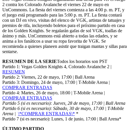
2 contra los Colorado Avalanche el viernes 22 de mayo en
UnCommons. La fiesta del viernes comienza a las 4:00 p. m. PT, y
el juego está programado para las 5:00 p. m. PT. La fiesta contará
con un DJ en vivo, visitas del elenco de VGK, artistas de tatuajes y
premios de rifa, incluyendo boletos para el próximo partido en casa
de los Golden Knights. Se regalarán gafas de sol VGK, toallas de
ánimo y más. UnCommons está abierto a todas las edades, y se
anima a los fanáticos a usar su ropa favorita de VGK. Se
recomienda a quienes planeen asistir que traigan mantas y sillas para
sentarse.
RESUMEN DE LA SERIE
Todos los horarios son PST
Partido 1: Vegas Golden Knights 4, Colorado Avalanche 2 |
RESUMEN
Partido 2: Viernes, 22 de mayo, 17:00 | Ball Arena
Partido 3: Domingo, 24 de mayo, 17:00 | T-Mobile Arena |
COMPRAR ENTRADAS
Partido 4: Martes, 26 de mayo, 18:00 | T-Mobile Arena |
COMPRAR ENTRADAS
Partido 5 (si es necesario): Jueves, 28 de mayo, 17:00 | Ball Arena
Partido 6 (si es necesario): Sábado, 30 de mayo, 17:00 | T-Mobile
Arena |
\*COMPRAR ENTRADAS\*
*
Partido 7 (si es necesario): Lunes, 1 de junio, 17:00 | Ball Arena*
ÚLTIMO PARTIDO