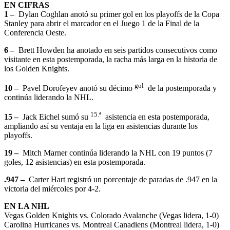
EN CIFRAS
1 –
Dylan Coghlan anotó su primer gol en los playoffs de la Copa
Stanley para abrir el marcador en el Juego 1 de la Final de la
Conferencia Oeste.
6 –
Brett Howden ha anotado en seis partidos consecutivos como
visitante en esta postemporada, la racha más larga en la historia de
los Golden Knights.
gol
10 –
Pavel Dorofeyev anotó su décimo
de la postemporada y
continúa liderando la NHL.
15.ª
15 –
Jack Eichel sumó su
asistencia en esta postemporada,
ampliando así su ventaja en la liga en asistencias durante los
playoffs.
19 –
Mitch Marner continúa liderando la NHL con 19 puntos (7
goles, 12 asistencias) en esta postemporada.
.947 –
Carter Hart registró un porcentaje de paradas de .947 en la
victoria del miércoles por 4-2.
EN LA NHL
Vegas Golden Knights vs. Colorado Avalanche (Vegas lidera, 1-0)
Carolina Hurricanes vs. Montreal Canadiens (Montreal lidera, 1-0)