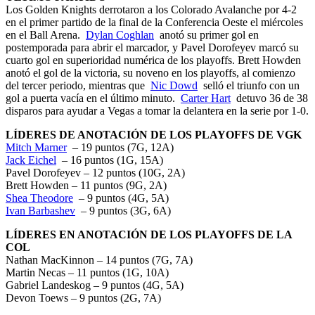
Los Golden Knights derrotaron a los Colorado Avalanche por 4-2
en el primer partido de la final de la Conferencia Oeste el miércoles
en el Ball Arena.
Dylan Coghlan
anotó su primer gol en
postemporada para abrir el marcador, y Pavel Dorofeyev marcó su
cuarto gol en superioridad numérica de los playoffs. Brett Howden
anotó el gol de la victoria, su noveno en los playoffs, al comienzo
del tercer periodo, mientras que
Nic Dowd
selló el triunfo con un
gol a puerta vacía en el último minuto.
Carter Hart
detuvo 36 de 38
disparos para ayudar a Vegas a tomar la delantera en la serie por 1-0.
LÍDERES DE ANOTACIÓN DE LOS PLAYOFFS DE VGK
​​Mitch Marner
– 19 puntos (7G, 12A)
Jack Eichel
– 16 puntos (1G, 15A)
Pavel Dorofeyev – 12 puntos (10G, 2A)
Brett Howden – 11 puntos (9G, 2A)
Shea Theodore
– 9 puntos (4G, 5A)
Ivan Barbashev
– 9 puntos (3G, 6A)
LÍDERES EN ANOTACIÓN DE LOS PLAYOFFS DE LA
COL
Nathan MacKinnon – 14 puntos (7G, 7A)
Martin Necas – 11 puntos (1G, 10A)
Gabriel Landeskog – 9 puntos (4G, 5A)
Devon Toews – 9 puntos (2G, 7A)