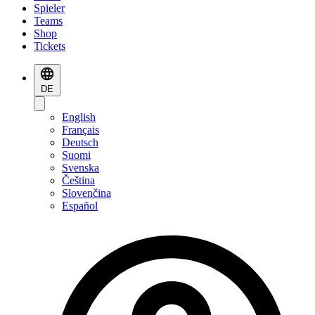
Spieler
Teams
Shop
Tickets
DE
English
Français
Deutsch
Suomi
Svenska
Čeština
Slovenčina
Español