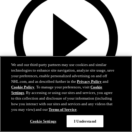
We and our third-party partners may use cookies and similar
technologies to enhance site navigation, analyze site usage, save
your preferences, enable personalized advertising on and off
NHL.com, and as described further in the
Privacy Policy
and
Cookie Policy
. To manage your preferences, visit
Cookie
Settings
. By accessing or using our sites and services, you agree
5:34
to this collection and disclosure of your information (including
how you interact with our sites and services and any videos that
Hischiers bisher beste OT-Siegtore als Devil
you may view) and our
Terms of Service
.
Hischiers entscheidende Momente bleiben in New Jersey
Cookie Settings
I Understand
01. Juli 2026