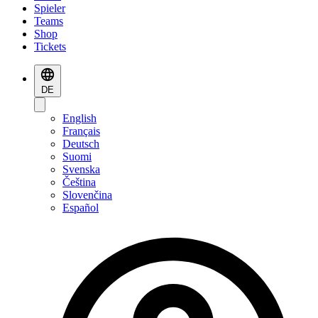
Spieler
Teams
Shop
Tickets
DE
English
Français
Deutsch
Suomi
Svenska
Čeština
Slovenčina
Español