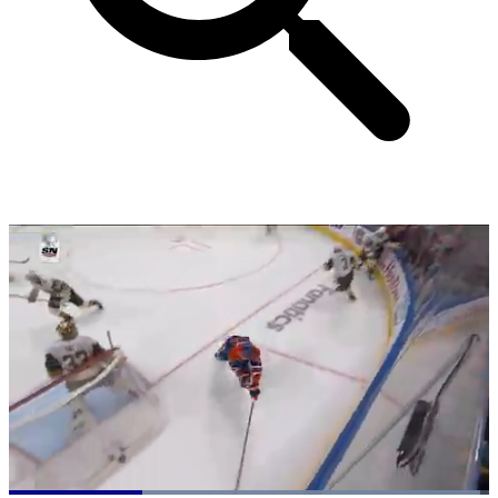
Loaded
: