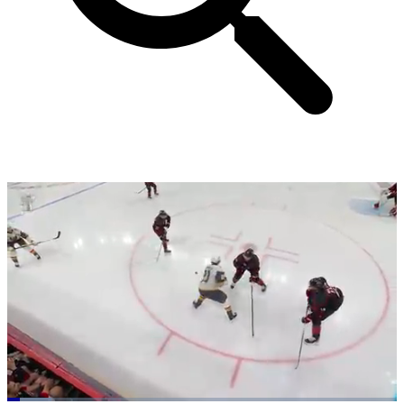
Loaded
: