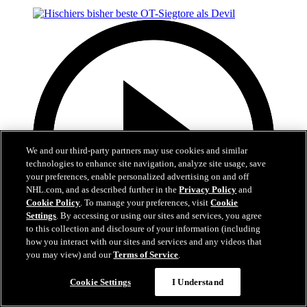
We and our third-party partners may use cookies and similar
technologies to enhance site navigation, analyze site usage, save
your preferences, enable personalized advertising on and off
NHL.com, and as described further in the
Privacy Policy
and
Cookie Policy
. To manage your preferences, visit
Cookie
Settings
. By accessing or using our sites and services, you agree
to this collection and disclosure of your information (including
how you interact with our sites and services and any videos that
you may view) and our
Terms of Service
.
5:34
Cookie Settings
I Understand
Hischiers bisher beste OT-Siegtore als Devil