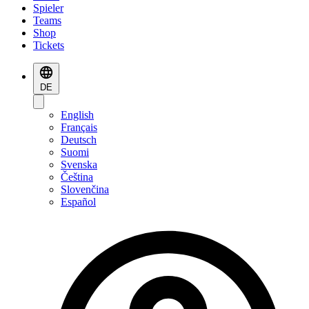
Spieler
Teams
Shop
Tickets
DE
English
Français
Deutsch
Suomi
Svenska
Čeština
Slovenčina
Español