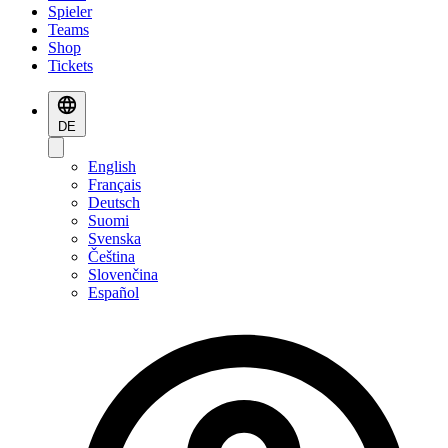
Spieler
Teams
Shop
Tickets
DE
English
Français
Deutsch
Suomi
Svenska
Čeština
Slovenčina
Español