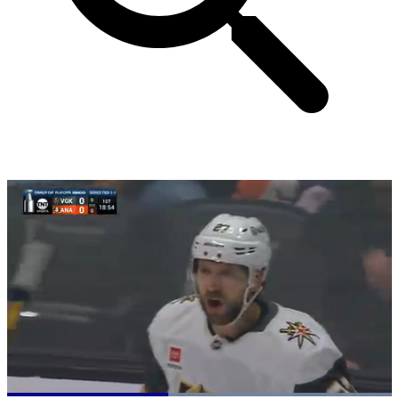
Loaded
: