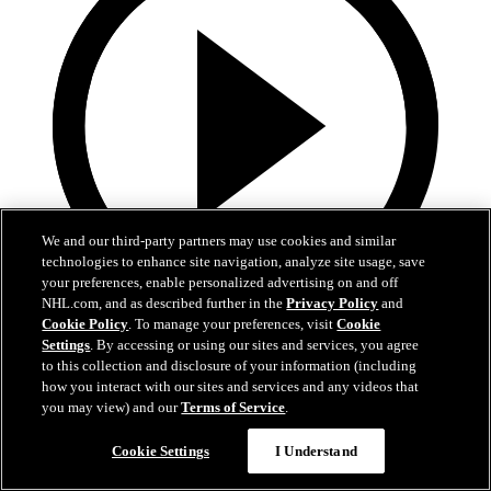
We and our third-party partners may use cookies and similar
technologies to enhance site navigation, analyze site usage, save
your preferences, enable personalized advertising on and off
NHL.com, and as described further in the
Privacy Policy
and
Cookie Policy
. To manage your preferences, visit
Cookie
5:34
Settings
. By accessing or using our sites and services, you agree
to this collection and disclosure of your information (including
Hischiers bisher beste OT-Siegtore als Devil
how you interact with our sites and services and any videos that
you may view) and our
Terms of Service
.
Hischiers entscheidende Momente bleiben in New Jersey
Cookie Settings
I Understand
01. Juli 2026