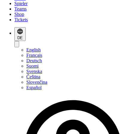
Spieler
Teams
Shop
Tickets
DE
English
Français
Deutsch
Suomi
Svenska
Čeština
Slovenčina
Español