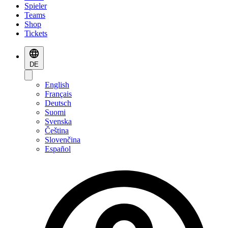
Spieler
Teams
Shop
Tickets
DE
English
Français
Deutsch
Suomi
Svenska
Čeština
Slovenčina
Español