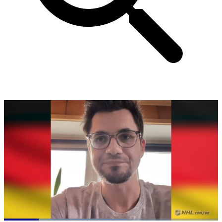
Loaded
: