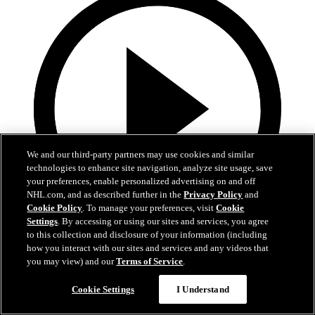
We and our third-party partners may use cookies and similar
technologies to enhance site navigation, analyze site usage, save
your preferences, enable personalized advertising on and off
NHL.com, and as described further in the
Privacy Policy
and
Cookie Policy
. To manage your preferences, visit
Cookie
Settings
. By accessing or using our sites and services, you agree
to this collection and disclosure of your information (including
28:57
how you interact with our sites and services and any videos that
you may view) and our
Terms of Service
.
Alle 38 Tore von Leon Draisaitl in 2025/26!
Cookie Settings
I Understand
Erlebt alle Tore von Leon Draisaitl in der Saison 2025/26 noch
einmal