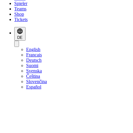
Spieler
Teams
Shop
Tickets
DE
English
Français
Deutsch
Suomi
Svenska
Čeština
Slovenčina
Español