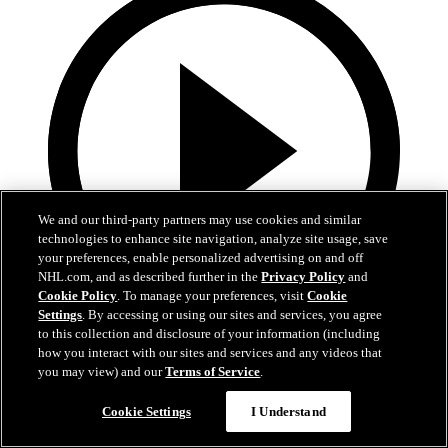
We and our third-party partners may use cookies and similar
technologies to enhance site navigation, analyze site usage, save
your preferences, enable personalized advertising on and off
NHL.com, and as described further in the
Privacy Policy
and
Cookie Policy
. To manage your preferences, visit
Cookie
Settings
. By accessing or using our sites and services, you agree
to this collection and disclosure of your information (including
5:34
how you interact with our sites and services and any videos that
you may view) and our
Terms of Service
.
Hischiers bisher beste OT-Siegtore als Devil
Cookie Settings
I Understand
Hischiers entscheidende Momente bleiben in New Jersey