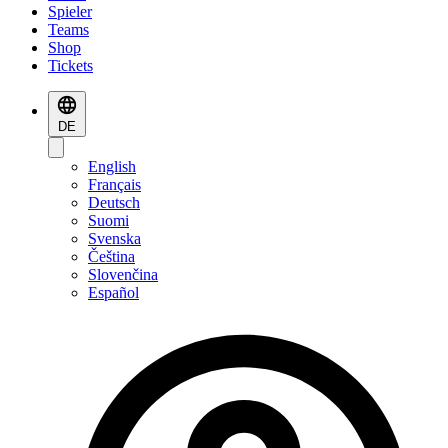
Spieler
Teams
Shop
Tickets
DE
English
Français
Deutsch
Suomi
Svenska
Čeština
Slovenčina
Español