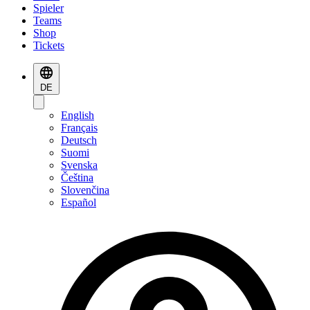
Spieler
Teams
Shop
Tickets
DE
English
Français
Deutsch
Suomi
Svenska
Čeština
Slovenčina
Español