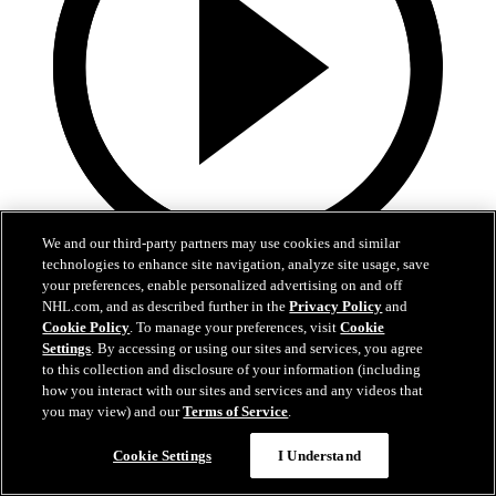
We and our third-party partners may use cookies and similar
technologies to enhance site navigation, analyze site usage, save
28:57
your preferences, enable personalized advertising on and off
NHL.com, and as described further in the
Privacy Policy
and
Alle 38 Tore von Leon Draisaitl in 2025/26!
Cookie Policy
. To manage your preferences, visit
Cookie
Settings
. By accessing or using our sites and services, you agree
Erlebt alle Tore von Leon Draisaitl in der Saison 2025/26 noch
to this collection and disclosure of your information (including
einmal
how you interact with our sites and services and any videos that
you may view) and our
Terms of Service
.
07. Mai 2026
Cookie Settings
I Understand