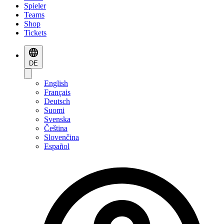
Spieler
Teams
Shop
Tickets
DE
English
Français
Deutsch
Suomi
Svenska
Čeština
Slovenčina
Español