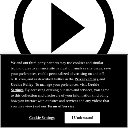
We and our third-party partners may use cookies and similar
technologies to enhance site navigation, analyze site usage, save
your preferences, enable personalized advertising on and off
NHL.com, and as described further in the
Privacy Policy
and
5:34
Cookie Policy
. To manage your preferences, visit
Cookie
Settings
. By accessing or using our sites and services, you agree
Hischiers bisher beste OT-Siegtore als Devil
to this collection and disclosure of your information (including
how you interact with our sites and services and any videos that
Hischiers entscheidende Momente bleiben in New Jersey
you may view) and our
Terms of Service
.
01. Juli 2026
Cookie Settings
I Understand