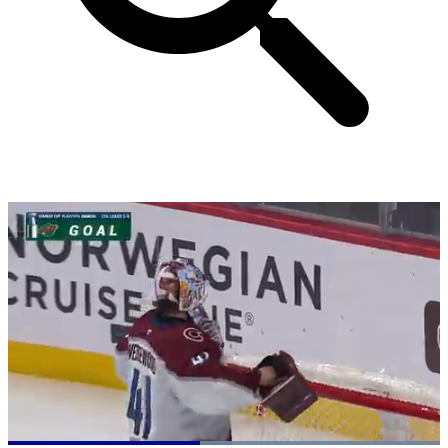
Loaded
: