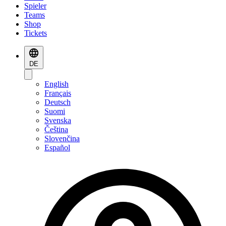
Spieler
Teams
Shop
Tickets
DE
English
Français
Deutsch
Suomi
Svenska
Čeština
Slovenčina
Español