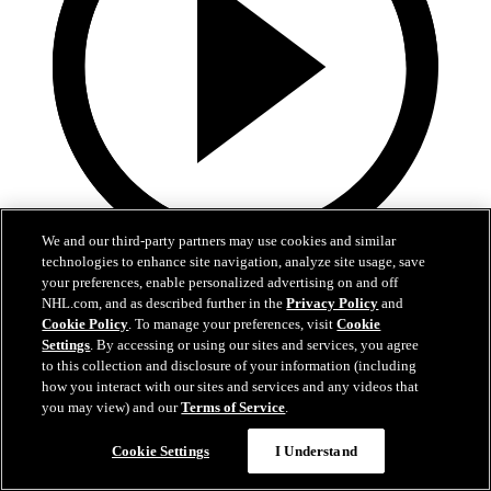
We and our third-party partners may use cookies and similar
technologies to enhance site navigation, analyze site usage, save
28:57
your preferences, enable personalized advertising on and off
NHL.com, and as described further in the
Privacy Policy
and
Alle 38 Tore von Leon Draisaitl in 2025/26!
Cookie Policy
. To manage your preferences, visit
Cookie
Settings
. By accessing or using our sites and services, you agree
Erlebt alle Tore von Leon Draisaitl in der Saison 2025/26 noch
to this collection and disclosure of your information (including
einmal
how you interact with our sites and services and any videos that
you may view) and our
Terms of Service
.
07. Mai 2026
Cookie Settings
I Understand