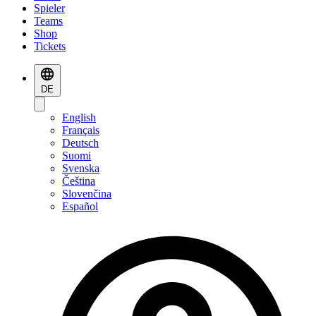
Spieler
Teams
Shop
Tickets
DE
English
Français
Deutsch
Suomi
Svenska
Čeština
Slovenčina
Español