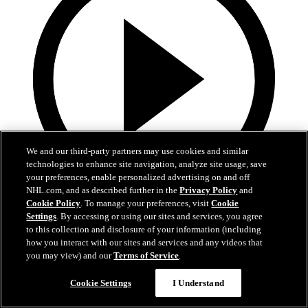
We and our third-party partners may use cookies and similar
technologies to enhance site navigation, analyze site usage, save
your preferences, enable personalized advertising on and off
NHL.com, and as described further in the
Privacy Policy
and
Cookie Policy
. To manage your preferences, visit
Cookie
5:34
Settings
. By accessing or using our sites and services, you agree
to this collection and disclosure of your information (including
Hischiers bisher beste OT-Siegtore als Devil
how you interact with our sites and services and any videos that
you may view) and our
Terms of Service
.
Hischiers entscheidende Momente bleiben in New Jersey
Cookie Settings
I Understand
01. Juli 2026