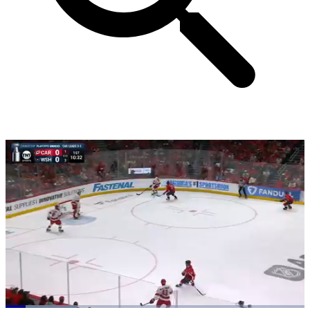
Loaded
: