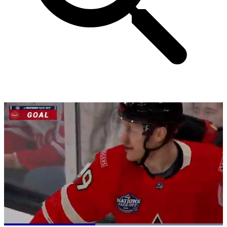
Loaded
: