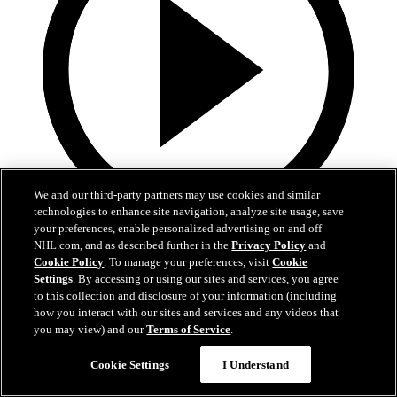
We and our third-party partners may use cookies and similar
technologies to enhance site navigation, analyze site usage, save
your preferences, enable personalized advertising on and off
25:12
NHL.com, and as described further in the
Privacy Policy
and
Cookie Policy
. To manage your preferences, visit
Cookie
Alle 34 Stützle-Tore der Saison 2025/26
Settings
. By accessing or using our sites and services, you agree
to this collection and disclosure of your information (including
Erlebt alle 34 Tore von Tim Stützle aus der Saison 2025/26 noch
how you interact with our sites and services and any videos that
einmal
you may view) and our
Terms of Service
.
28. Apr. 2026
Cookie Settings
I Understand