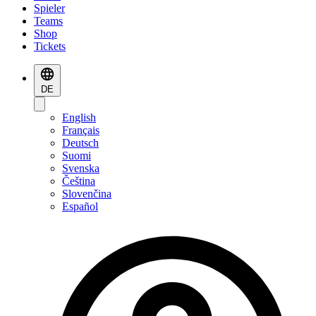
Spieler
Teams
Shop
Tickets
DE
English
Français
Deutsch
Suomi
Svenska
Čeština
Slovenčina
Español