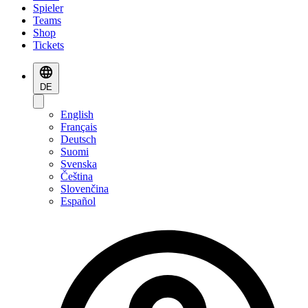
Spieler
Teams
Shop
Tickets
DE
English
Français
Deutsch
Suomi
Svenska
Čeština
Slovenčina
Español