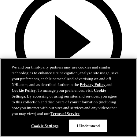
We and our third-party partners may use cookies and similar
technologies to enhance site navigation, analyze site usage, save
your preferences, enable personalized advertising on and off
NHL.com, and as described further in the
Privacy Policy
and
Cookie Policy
. To manage your preferences, visit
Cookie
Settings
. By accessing or using our sites and services, you agree
28:57
to this collection and disclosure of your information (including
how you interact with our sites and services and any videos that
Alle 38 Tore von Leon Draisaitl in 2025/26!
you may view) and our
Terms of Service
.
Erlebt alle Tore von Leon Draisaitl in der Saison 2025/26 noch
Cookie Settings
I Understand
einmal