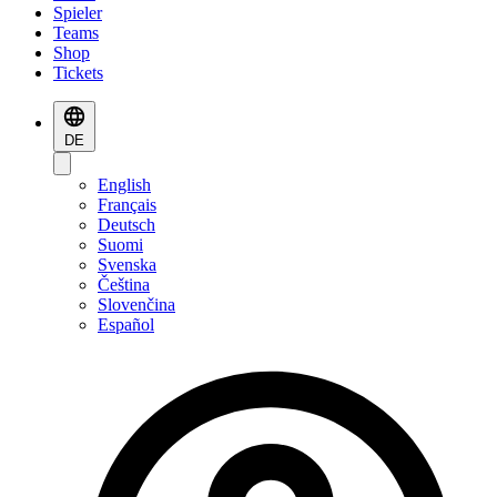
Spieler
Teams
Shop
Tickets
DE
English
Français
Deutsch
Suomi
Svenska
Čeština
Slovenčina
Español