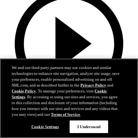
We and our third-party partners may use cookies and similar
technologies to enhance site navigation, analyze site usage, save
your preferences, enable personalized advertising on and off
NHL.com, and as described further in the
Privacy Policy
and
Cookie Policy
. To manage your preferences, visit
Cookie
Settings
. By accessing or using our sites and services, you agree
5:34
to this collection and disclosure of your information (including
how you interact with our sites and services and any videos that
Hischiers bisher beste OT-Siegtore als Devil
you may view) and our
Terms of Service
.
Hischiers entscheidende Momente bleiben in New Jersey
Cookie Settings
I Understand
01. Juli 2026