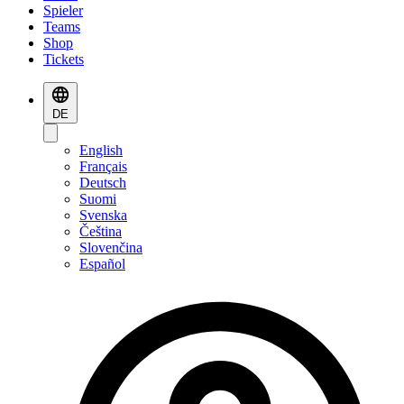
Spieler
Teams
Shop
Tickets
DE
English
Français
Deutsch
Suomi
Svenska
Čeština
Slovenčina
Español