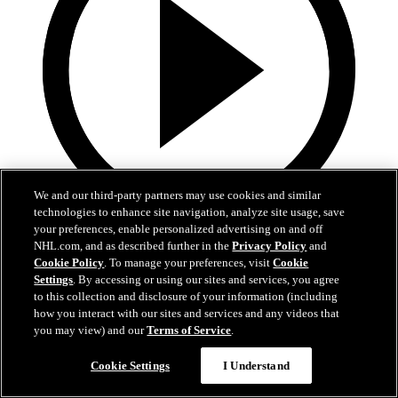
We and our third-party partners may use cookies and similar
technologies to enhance site navigation, analyze site usage, save
your preferences, enable personalized advertising on and off
5:34
NHL.com, and as described further in the
Privacy Policy
and
Cookie Policy
. To manage your preferences, visit
Cookie
Hischiers bisher beste OT-Siegtore als Devil
Settings
. By accessing or using our sites and services, you agree
to this collection and disclosure of your information (including
Hischiers entscheidende Momente bleiben in New Jersey
how you interact with our sites and services and any videos that
you may view) and our
Terms of Service
.
01. Juli 2026
Cookie Settings
I Understand