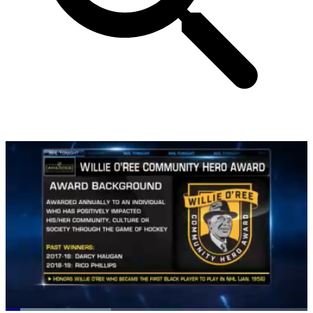
Loaded
: