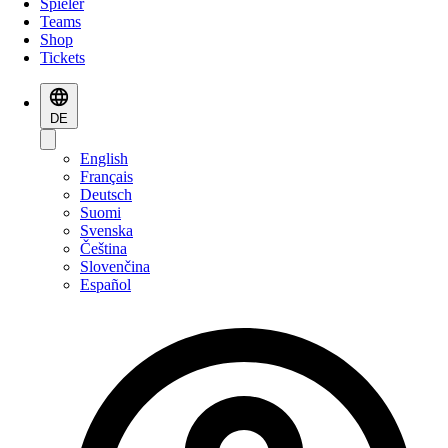
Spieler
Teams
Shop
Tickets
DE
English
Français
Deutsch
Suomi
Svenska
Čeština
Slovenčina
Español