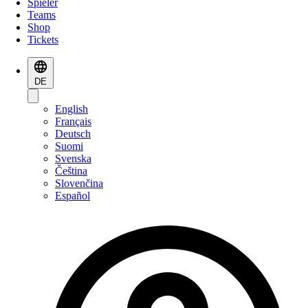
Spieler
Teams
Shop
Tickets
DE
English
Français
Deutsch
Suomi
Svenska
Čeština
Slovenčina
Español