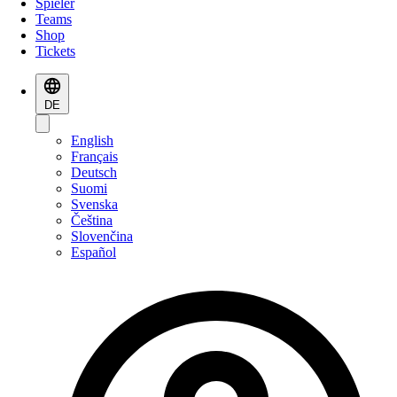
Spieler
Teams
Shop
Tickets
DE
English
Français
Deutsch
Suomi
Svenska
Čeština
Slovenčina
Español