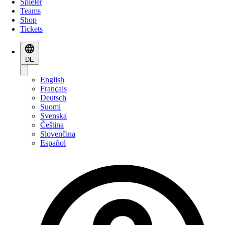
Spieler
Teams
Shop
Tickets
DE
English
Français
Deutsch
Suomi
Svenska
Čeština
Slovenčina
Español