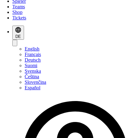
Spieler
Teams
Shop
Tickets
DE
English
Français
Deutsch
Suomi
Svenska
Čeština
Slovenčina
Español