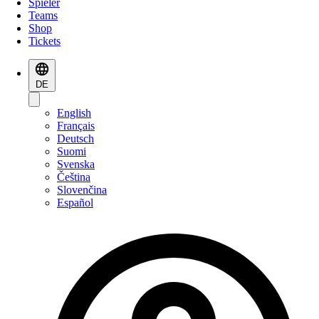
Spieler
Teams
Shop
Tickets
DE
English
Français
Deutsch
Suomi
Svenska
Čeština
Slovenčina
Español