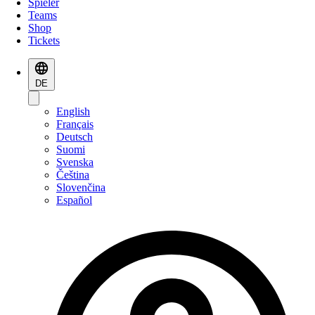
Spieler
Teams
Shop
Tickets
DE
English
Français
Deutsch
Suomi
Svenska
Čeština
Slovenčina
Español