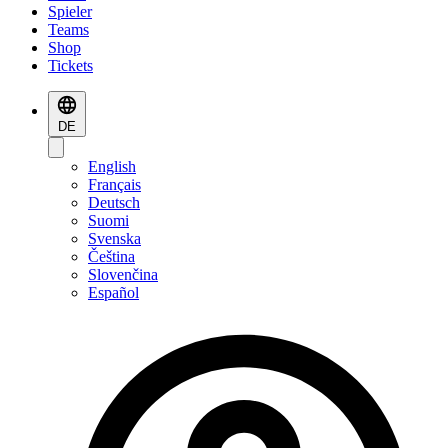
Spieler
Teams
Shop
Tickets
DE
English
Français
Deutsch
Suomi
Svenska
Čeština
Slovenčina
Español