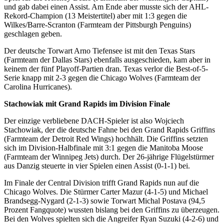
und gab dabei einen Assist. Am Ende aber musste sich der AHL-
Rekord-Champion (13 Meistertitel) aber mit 1:3 gegen die
Wilkes/Barre-Scranton (Farmteam der Pittsburgh Penguins)
geschlagen geben.
Der deutsche Torwart Arno Tiefensee ist mit den Texas Stars
(Farmteam der Dallas Stars) ebenfalls ausgeschieden, kam aber in
keinem der fünf Playoff-Partien dran. Texas verlor die Best-of-5-
Serie knapp mit 2-3 gegen die Chicago Wolves (Farmteam der
Carolina Hurricanes).
Stachowiak mit Grand Rapids im Division Finale
Der einzige verbliebene DACH-Spieler ist also Wojciech
Stachowiak, der die deutsche Fahne bei den Grand Rapids Griffins
(Farmteam der Detroit Red Wings) hochhält. Die Griffins setzten
sich im Division-Halbfinale mit 3:1 gegen die Manitoba Moose
(Farmteam der Winnipeg Jets) durch. Der 26-jährige Flügelstürmer
aus Danzig steuerte in vier Spielen einen Assist (0-1-1) bei.
Im Finale der Central Division trifft Grand Rapids nun auf die
Chicago Wolves. Die Stürmer Carter Mazur (4-1-5) und Michael
Brandsegg-Nygard (2-1-3) sowie Torwart Michal Postava (94,5
Prozent Fangquote) wussten bislang bei den Griffins zu überzeugen.
Bei den Wolves spielten sich die Angreifer Ryan Suzuki (4-2-6) und