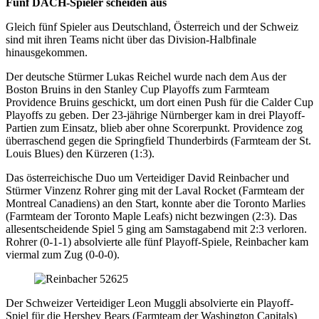
Fünf DACH-Spieler scheiden aus
Gleich fünf Spieler aus Deutschland, Österreich und der Schweiz
sind mit ihren Teams nicht über das Division-Halbfinale
hinausgekommen.
Der deutsche Stürmer Lukas Reichel wurde nach dem Aus der
Boston Bruins in den Stanley Cup Playoffs zum Farmteam
Providence Bruins geschickt, um dort einen Push für die Calder Cup
Playoffs zu geben. Der 23-jährige Nürnberger kam in drei Playoff-
Partien zum Einsatz, blieb aber ohne Scorerpunkt. Providence zog
überraschend gegen die Springfield Thunderbirds (Farmteam der St.
Louis Blues) den Kürzeren (1:3).
Das österreichische Duo um Verteidiger David Reinbacher und
Stürmer Vinzenz Rohrer ging mit der Laval Rocket (Farmteam der
Montreal Canadiens) an den Start, konnte aber die Toronto Marlies
(Farmteam der Toronto Maple Leafs) nicht bezwingen (2:3). Das
allesentscheidende Spiel 5 ging am Samstagabend mit 2:3 verloren.
Rohrer (0-1-1) absolvierte alle fünf Playoff-Spiele, Reinbacher kam
viermal zum Zug (0-0-0).
Der Schweizer Verteidiger Leon Muggli absolvierte ein Playoff-
Spiel für die Hershey Bears (Farmteam der Washington Capitals)