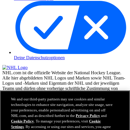
Deine Datenschutzoptionen
NHL.com ist die offizielle Website der National Hockey League.
Alle hier abgebildeten NHL Logos und Marken sowie NHL Team-
Logos und -Marken sind Eigentum der NHL und der jeweiligen
Teams und dürfen ohne vorherige schriftliche Zustimmung von
NHL Enterprises, L.P. © NHL 2026, nicht reproduziert werden.
Alle Rechte vorbehalten. Alle NHL Team-Trikots, die mit den
We and our third-party partners may use cookies and similar
Namen und Nummern der NHL Spieler versehen sind, sind offiziell
technologies to enhance site navigation, analyze site usage, save
von der NHL und der NHLPA lizenziert. Die Wortmarke Zamboni
your preferences, enable personalized advertising on and off
und die Konfiguration der Zamboni Eismaschine sind eingetragene
NHL.com, and as described further in the
Privacy Policy
and
Warenzeichen von Frank J. Zamboni & Co., Inc.© Frank J.
Cookie Policy
. To manage your preferences, visit
Cookie
Zamboni & Co., Inc. 2026. Alle Rechte vorbehalten. Alle andere
Settings
. By accessing or using our sites and services, you agree