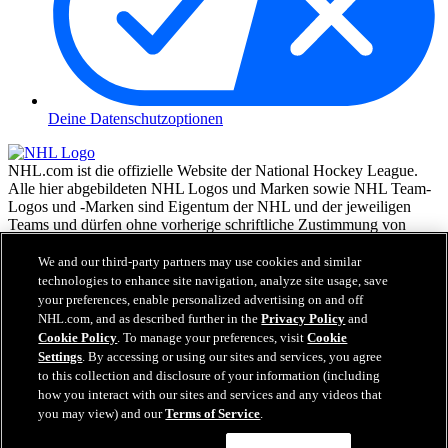
Deine Datenschutzoptionen
NHL.com ist die offizielle Website der National Hockey League.
Alle hier abgebildeten NHL Logos und Marken sowie NHL Team-
Logos und -Marken sind Eigentum der NHL und der jeweiligen
Teams und dürfen ohne vorherige schriftliche Zustimmung von
NHL Enterprises, L.P. © NHL 2026, nicht reproduziert werden.
Alle Rechte vorbehalten. Alle NHL Team-Trikots, die mit den
We and our third-party partners may use cookies and similar
Namen und Nummern der NHL Spieler versehen sind, sind offiziell
technologies to enhance site navigation, analyze site usage, save
von der NHL und der NHLPA lizenziert. Die Wortmarke Zamboni
your preferences, enable personalized advertising on and off
und die Konfiguration der Zamboni Eismaschine sind eingetragene
NHL.com, and as described further in the
Privacy Policy
and
Warenzeichen von Frank J. Zamboni & Co., Inc.© Frank J.
Cookie Policy
. To manage your preferences, visit
Cookie
Zamboni & Co., Inc. 2026. Alle Rechte vorbehalten. Alle andere
Settings
. By accessing or using our sites and services, you agree
Warenzeichen oder Copyrights Dritter sind Eigentum der jeweiligen
to this collection and disclosure of your information (including
Inhaber. Alle Rechte vorbehalten.
how you interact with our sites and services and any videos that
you may view) and our
Terms of Service
.