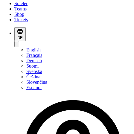
Spieler
Teams
Shop
Tickets
DE
English
Français
Deutsch
Suomi
Svenska
Čeština
Slovenčina
Español