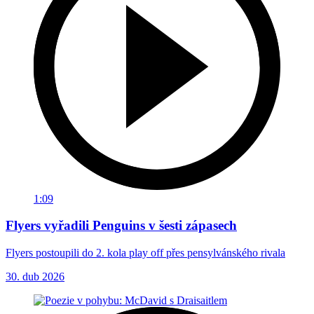
1:09
Flyers vyřadili Penguins v šesti zápasech
Flyers postoupili do 2. kola play off přes pensylvánského rivala
30. dub 2026