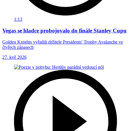
1:13
Vegas se hladce probojovalo do finále Stanley Cupu
Golden Knights vyřadili držitele Presidents' Trophy Avalanche ve
čtyřech zápasech
27. kvě 2026