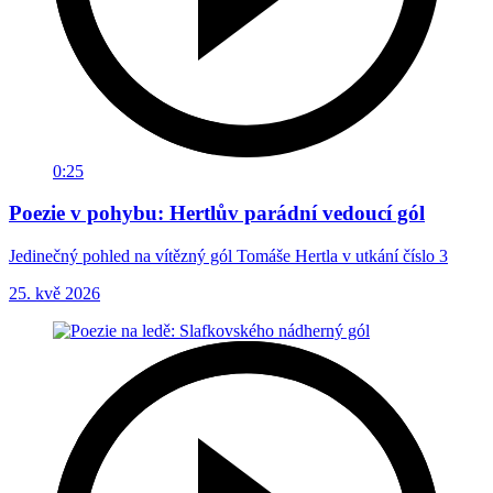
0:25
Poezie v pohybu: Hertlův parádní vedoucí gól
Jedinečný pohled na vítězný gól Tomáše Hertla v utkání číslo 3
25. kvě 2026