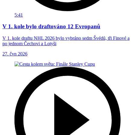
5:41
V 1. kole bylo draftováno 12 Evropanů
V 1. kole draftu NHL 2026 bylo vybráno sedm Švédů, tři Finové a
po jednom Čechovi a Lotyši
27. čvn 2026