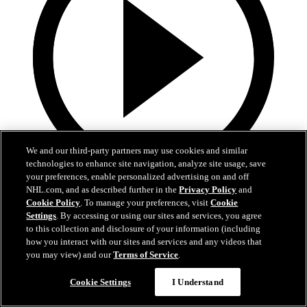
We and our third-party partners may use cookies and similar
technologies to enhance site navigation, analyze site usage, save
your preferences, enable personalized advertising on and off
1:59
NHL.com, and as described further in the
Privacy Policy
and
Cookie Policy
. To manage your preferences, visit
Cookie
Dobeš a Zacha mezi třemi hvězdami týdne NHL
Settings
. By accessing or using our sites and services, you agree
to this collection and disclosure of your information (including
Gólman Montrealu a centr Bostonu měli skvělá čísla
how you interact with our sites and services and any videos that
you may view) and our
Terms of Service
.
30. bře 2026
Cookie Settings
I Understand