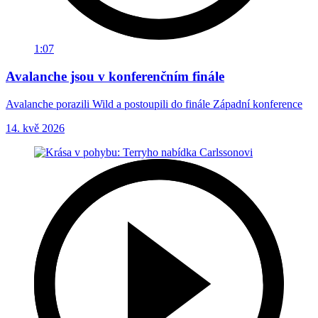
1:07
Avalanche jsou v konferenčním finále
Avalanche porazili Wild a postoupili do finále Západní konference
14. kvě 2026