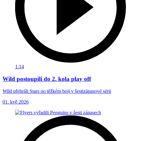
1:14
Wild postoupili do 2. kola play off
Wild přehráli Stars po těžkém boji v šestizápasové sérii
01. kvě 2026