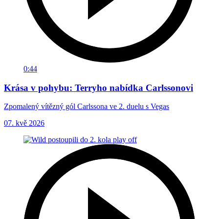
0:44
Krása v pohybu: Terryho nabídka Carlssonovi
Zpomalený vítězný gól Carlssona ve 2. duelu s Vegas
07. kvě 2026