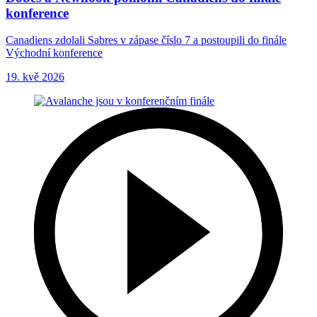
konference
Canadiens zdolali Sabres v zápase číslo 7 a postoupili do finále
Východní konference
19. kvě 2026