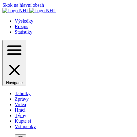
Skok na hlavní obsah
Výsledky
Rozpis
Statistiky
Navigace
Tabulky
Zprávy
Videa
Hráci
Týmy
Kupte si
Vstupenky