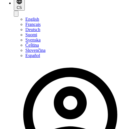
CS
English
Français
Deutsch
Suomi
Svenska
Čeština
Slovenčina
Español