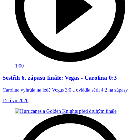
1:00
Sestřih 6. zápasu finále: Vegas - Carolina 0:3
Carolina vyhrála na ledě Vegas 3:0 a ovládla sérii 4:2 na zápasy
15. čvn 2026