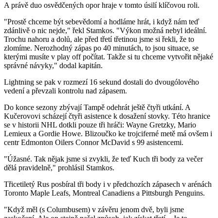
A právě duo osvědčených opor hraje v tomto úsilí klíčovou roli.
"Prostě chceme být sebevědomí a hodláme hrát, i když nám teď
zdánlivě o nic nejde," řekl Stamkos. "Výkon možná nebyl ideální.
Trochu nahoru a dolů, ale před třetí třetinou jsme si řekli, že to
zlomíme. Nerozhodný zápas po 40 minutách, to jsou situace, se
kterými musíte v play off počítat. Takže si tu chceme vytvořit nějaké
správné návyky," dodal kapitán.
Lightning se pak v rozmezí 16 sekund dostali do dvougólového
vedení a převzali kontrolu nad zápasem.
Do konce sezony zbývají Tampě odehrát ještě čtyři utkání. A
Kučerovovi scházejí čtyři asistence k dosažení stovky. Této hranice
se v historii NHL dotkli pouze tři hráči: Wayne Gretzky, Mario
Lemieux a Gordie Howe. Blizoučko ke trojciferné metě má ovšem i
centr Edmonton Oilers Connor McDavid s 99 asistencemi.
"Úžasné. Tak nějak jsme si zvykli, že teď Kuch tři body za večer
dělá pravidelně," prohlásil Stamkos.
Třicetiletý Rus posbíral tři body i v předchozích zápasech v arénách
Toronto Maple Leafs, Montreal Canadiens a Pittsburgh Penguins.
"Když měl (s Columbusem) v závěru jenom dvě, byli jsme