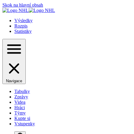
Skok na hlavní obsah
Výsledky
Rozpis
Statistiky
Navigace
Tabulky
Zprávy
Videa
Hráci
Týmy
Kupte si
Vstupenky