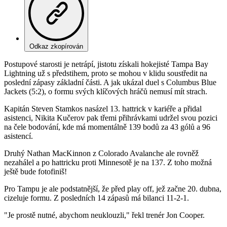
Odkaz zkopírován
Postupové starosti je netrápí, jistotu získali hokejisté Tampa Bay
Lightning už s předstihem, proto se mohou v klidu soustředit na
poslední zápasy základní části. A jak ukázal duel s Columbus Blue
Jackets (5:2), o formu svých klíčových hráčů nemusí mít strach.
Kapitán Steven Stamkos nasázel 13. hattrick v kariéře a přidal
asistenci, Nikita Kučerov pak třemi přihrávkami udržel svou pozici
na čele bodování, kde má momentálně 139 bodů za 43 gólů a 96
asistencí.
Druhý Nathan MacKinnon z Colorado Avalanche ale rovněž
nezahálel a po hattricku proti Minnesotě je na 137. Z toho možná
ještě bude fotofiniš!
Pro Tampu je ale podstatnější, že před play off, jež začne 20. dubna,
cizeluje formu. Z posledních 14 zápasů má bilanci 11-2-1.
"Je prostě nutné, abychom neuklouzli," řekl trenér Jon Cooper.