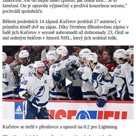
zaskočení. Ale on stejně našel způsob, jak získat třetí... Je to
famózní. On je opravdu výjimečný a prožívá kouzelnou sezonu,"
pochválil spoluhráče.
Během posledních 14 zápasů Kučerov posbíral 27 asistencí, v
průměru téměř dvě na zápas. Díky čtvrtému tříbodovému zápisu v
řadě jich Kučerov v sezoně nahromadil už dohromady 23, čímž se
stal sedmým hráčem v historii NHL, který jich sesbíral tolik.
Play
Video
Kučerov se trefil v přesilovce a upravil na 6:2 pro Lightning