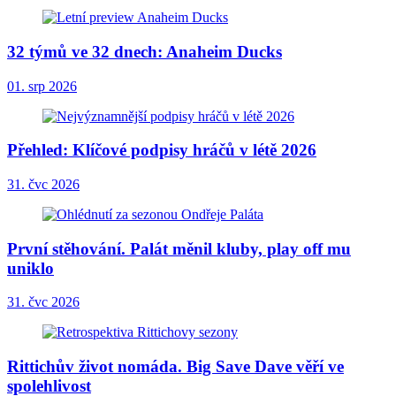
32 týmů ve 32 dnech: Anaheim Ducks
01. srp 2026
Přehled: Klíčové podpisy hráčů v létě 2026
31. čvc 2026
První stěhování. Palát měnil kluby, play off mu
uniklo
31. čvc 2026
Rittichův život nomáda. Big Save Dave věří ve
spolehlivost