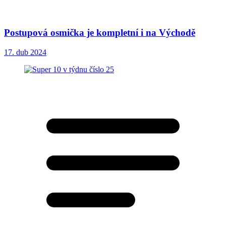
Postupová osmička je kompletní i na Východě
17. dub 2024