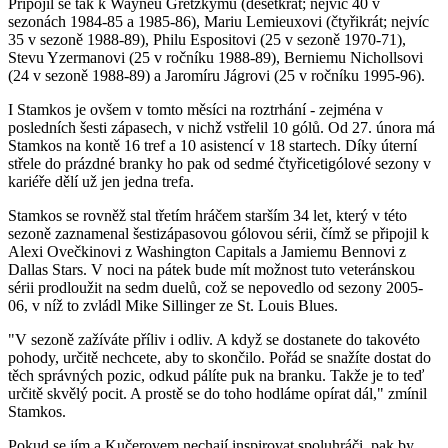
Připojil se tak k Wayneu Gretzkymu (desetkrát; nejvíc 40 v
sezonách 1984-85 a 1985-86), Mariu Lemieuxovi (čtyřikrát; nejvíc
35 v sezoně 1988-89), Philu Espositovi (25 v sezoně 1970-71),
Stevu Yzermanovi (25 v ročníku 1988-89), Berniemu Nichollsovi
(24 v sezoně 1988-89) a Jaromíru Jágrovi (25 v ročníku 1995-96).
I Stamkos je ovšem v tomto měsíci na roztrhání - zejména v
posledních šesti zápasech, v nichž vstřelil 10 gólů. Od 27. února má
Stamkos na kontě 16 tref a 10 asistencí v 18 startech. Díky úterní
střele do prázdné branky ho pak od sedmé čtyřicetigólové sezony v
kariéře dělí už jen jedna trefa.
Stamkos se rovněž stal třetím hráčem starším 34 let, který v této
sezoně zaznamenal šestizápasovou gólovou sérii, čímž se připojil k
Alexi Ovečkinovi z Washington Capitals a Jamiemu Bennovi z
Dallas Stars. V noci na pátek bude mít možnost tuto veteránskou
sérii prodloužit na sedm duelů, což se nepovedlo od sezony 2005-
06, v níž to zvládl Mike Sillinger ze St. Louis Blues.
"V sezoně zažíváte příliv i odliv. A když se dostanete do takovéto
pohody, určitě nechcete, aby to skončilo. Pořád se snažíte dostat do
těch správných pozic, odkud pálíte puk na branku. Takže je to teď
určitě skvělý pocit. A prostě se do toho hodláme opírat dál," zmínil
Stamkos.
Pokud se jím a Kučerovem nechají inspirovat spoluhráči, pak by