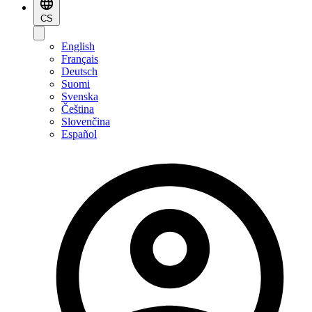
CS
English
Français
Deutsch
Suomi
Svenska
Čeština
Slovenčina
Español