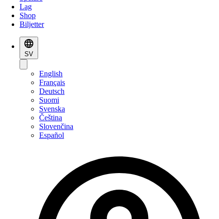
Lag
Shop
Biljetter
SV
English
Français
Deutsch
Suomi
Svenska
Čeština
Slovenčina
Español