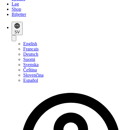
Lag
Shop
Biljetter
SV
English
Français
Deutsch
Suomi
Svenska
Čeština
Slovenčina
Español