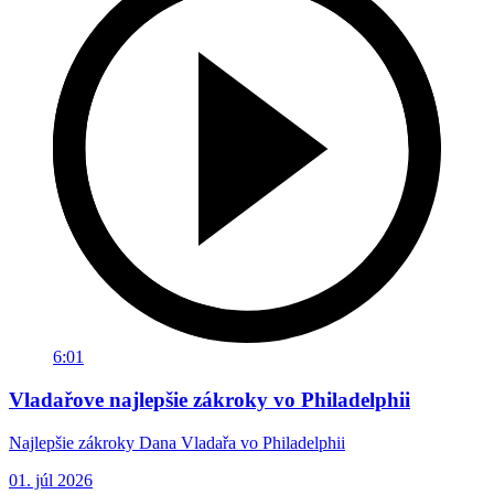
6:01
Vladařove najlepšie zákroky vo Philadelphii
Najlepšie zákroky Dana Vladařa vo Philadelphii
01. júl 2026