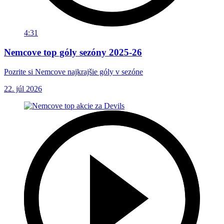
4:31
Nemcove top góly sezóny 2025-26
Pozrite si Nemcove najkrajšie góly v sezóne
22. júl 2026