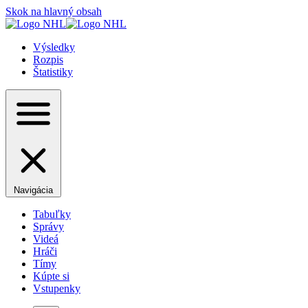
Skok na hlavný obsah
Výsledky
Rozpis
Štatistiky
Navigácia
Tabuľky
Správy
Videá
Hráči
Tímy
Kúpte si
Vstupenky