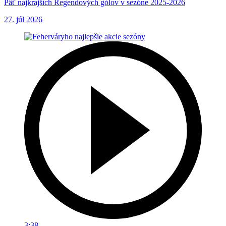
Päť najkrajších Regendových gólov v sezóne 2025-2026
27. júl 2026
3:38