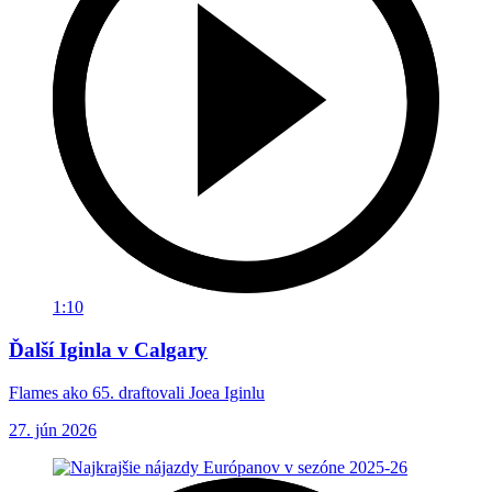
1:10
Ďalší Iginla v Calgary
Flames ako 65. draftovali Joea Iginlu
27. jún 2026