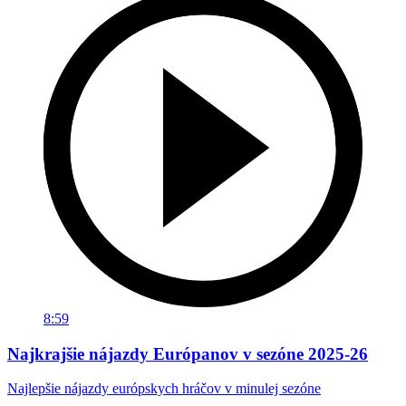
8:59
Najkrajšie nájazdy Európanov v sezóne 2025-26
Najlepšie nájazdy európskych hráčov v minulej sezóne