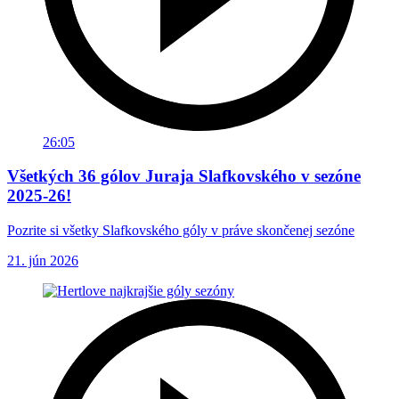
26:05
Všetkých 36 gólov Juraja Slafkovského v sezóne
2025-26!
Pozrite si všetky Slafkovského góly v práve skončenej sezóne
21. jún 2026