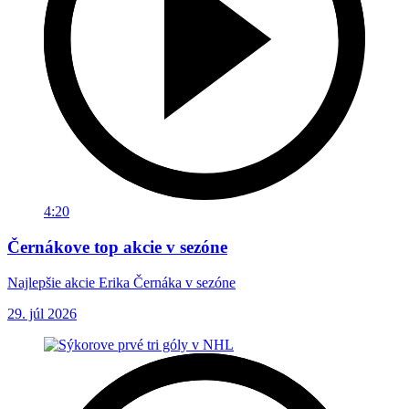
4:20
Černákove top akcie v sezóne
Najlepšie akcie Erika Černáka v sezóne
29. júl 2026