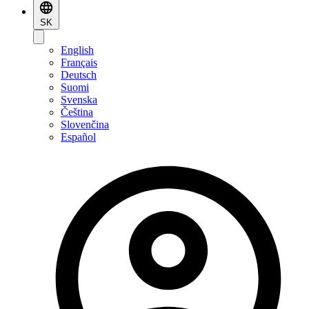
SK
English
Français
Deutsch
Suomi
Svenska
Čeština
Slovenčina
Español