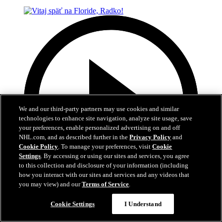
We and our third-party partners may use cookies and similar
technologies to enhance site navigation, analyze site usage, save
your preferences, enable personalized advertising on and off
NHL.com, and as described further in the
Privacy Policy
and
Cookie Policy
. To manage your preferences, visit
Cookie
Settings
. By accessing or using our sites and services, you agree
to this collection and disclosure of your information (including
how you interact with our sites and services and any videos that
you may view) and our
Terms of Service
.
3:04
Cookie Settings
I Understand
Vitaj späť na Floride, Radko!