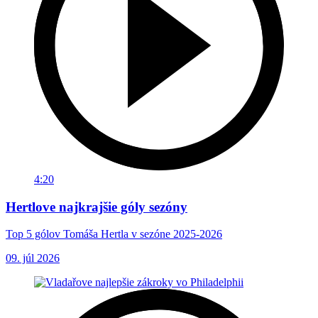
4:20
Hertlove najkrajšie góly sezóny
Top 5 gólov Tomáša Hertla v sezóne 2025-2026
09. júl 2026