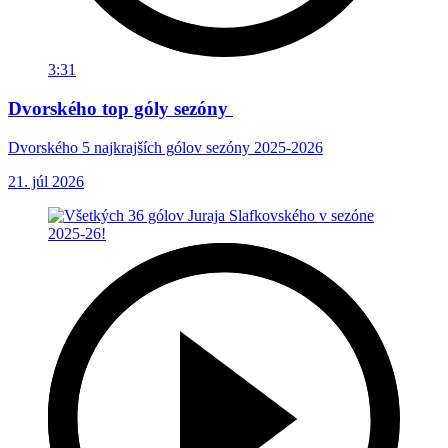
3:31
Dvorského top góly sezóny
Dvorského 5 najkrajších gólov sezóny 2025-2026
21. júl 2026