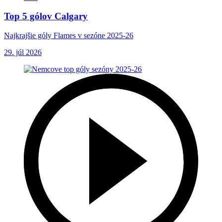
Top 5 gólov Calgary
Najkrajšie góly Flames v sezóne 2025-26
29. júl 2026