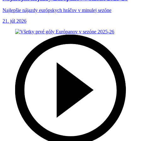
Najlepšie nájazdy európskych hráčov v minulej sezóne
21. júl 2026