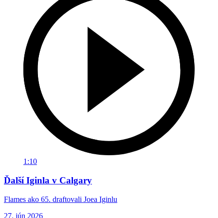
1:10
Ďalší Iginla v Calgary
Flames ako 65. draftovali Joea Iginlu
27. jún 2026