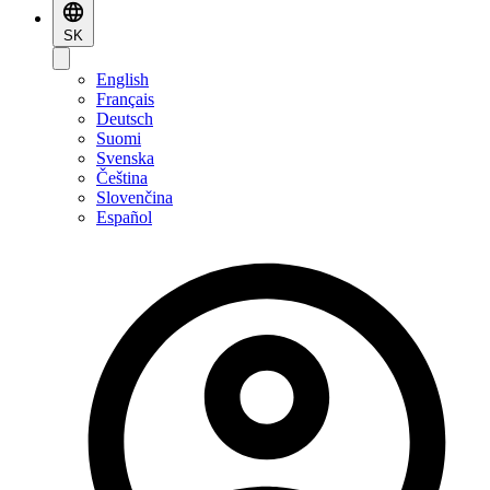
SK
English
Français
Deutsch
Suomi
Svenska
Čeština
Slovenčina
Español