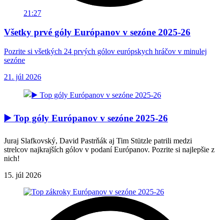
21:27
Všetky prvé góly Európanov v sezóne 2025-26
Pozrite si všetkých 24 prvých gólov európskych hráčov v minulej
sezóne
21. júl 2026
▶️ Top góly Európanov v sezóne 2025-26
Juraj Slafkovský, David Pastrňák aj Tim Stützle patrili medzi
strelcov najkrajších gólov v podaní Európanov. Pozrite si najlepšie z
nich!
15. júl 2026