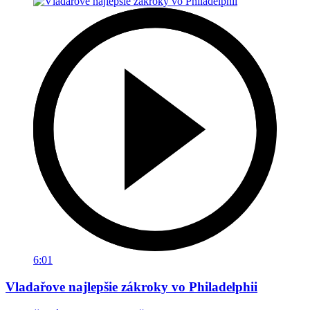
6:01
Vladařove najlepšie zákroky vo Philadelphii