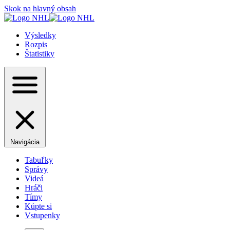
Skok na hlavný obsah
Výsledky
Rozpis
Štatistiky
Navigácia
Tabuľky
Správy
Videá
Hráči
Tímy
Kúpte si
Vstupenky