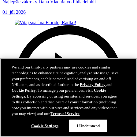
Najlepšie zákroky Dana Vladařa vo Philadelphii
01. júl 2026
We and our third-party partners may use cookies and similar
technologies to enhance site navigation, analyze site usage, save
your preferences, enable personalized advertising on and off
NHL.com, and as described further in the
Privacy Policy
and
Cookie Policy
. To manage your preferences, visit
Cookie
Settings
. By accessing or using our sites and services, you agree
to this collection and disclosure of your information (including
how you interact with our sites and services and any videos that
you may view) and our
Terms of Service
.
Cookie Settings
I Understand
3:04