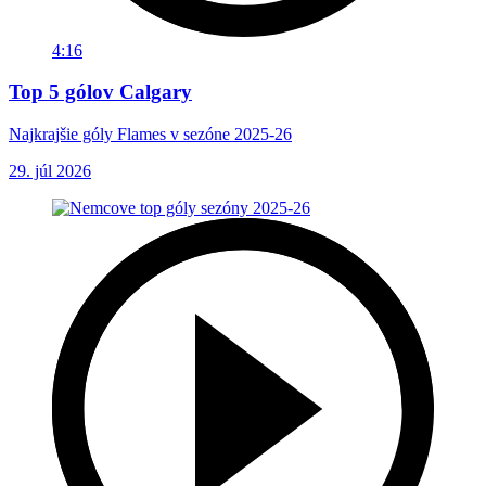
4:16
Top 5 gólov Calgary
Najkrajšie góly Flames v sezóne 2025-26
29. júl 2026